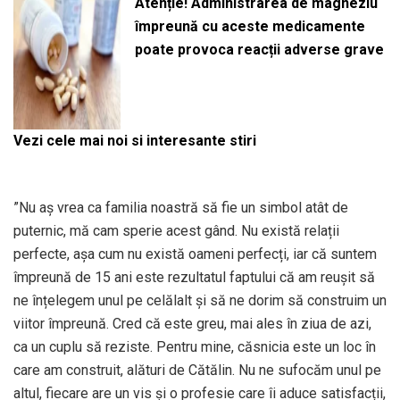
Atenție! Administrarea de magneziu
împreună cu aceste medicamente
poate provoca reacții adverse grave
Vezi cele mai noi si interesante stiri
”Nu aș vrea ca familia noastră să fie un simbol atât de
puternic, mă cam sperie acest gând. Nu există relații
perfecte, așa cum nu există oameni perfecți, iar că suntem
împreună de 15 ani este rezultatul faptului că am reușit să
ne înțelegem unul pe celălalt și să ne dorim să construim un
viitor împreună. Cred că este greu, mai ales în ziua de azi,
ca un cuplu să reziste. Pentru mine, căsnicia este un loc în
care am construit, alături de Cătălin. Nu ne sufocăm unul pe
altul, fiecare are un vis și o profesie care îi aduce satisfacții,