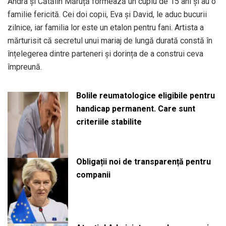
Andra și Cătălin Măruță formează un cuplu de 15 ani și au o
familie fericită. Cei doi copii, Eva și David, le aduc bucurii
zilnice, iar familia lor este un etalon pentru fani. Artista a
mărturisit că secretul unui mariaj de lungă durată constă în
înțelegerea dintre parteneri și dorința de a construi ceva
împreună.
Bolile reumatologice eligibile pentru
handicap permanent. Care sunt
criteriile stabilite
Obligații noi de transparență pentru
companii