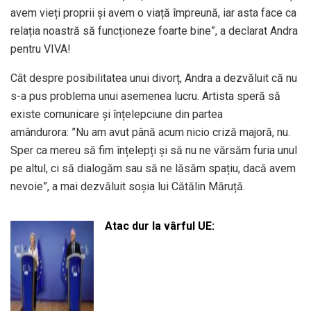
avem vieți proprii și avem o viață împreună, iar asta face ca
relația noastră să funcționeze foarte bine”, a declarat Andra
pentru VIVA!
Cât despre posibilitatea unui divorț, Andra a dezvăluit că nu
s-a pus problema unui asemenea lucru. Artista speră să
existe comunicare și înțelepciune din partea
amândurora: ”Nu am avut până acum nicio criză majoră, nu.
Sper ca mereu să fim înțelepți și să nu ne vărsăm furia unul
pe altul, ci să dialogăm sau să ne lăsăm spațiu, dacă avem
nevoie”, a mai dezvăluit soșia lui Cătălin Măruță.
Atac dur la vârful UE: