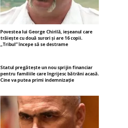
Povestea lui George Chirilă, ieșeanul care
trăiește cu două surori și are 16 copii.
„Tribul” începe să se destrame
Statul pregătește un nou sprijin financiar
pentru familiile care îngrijesc bătrâni acasă.
Cine va putea primi indemnizație