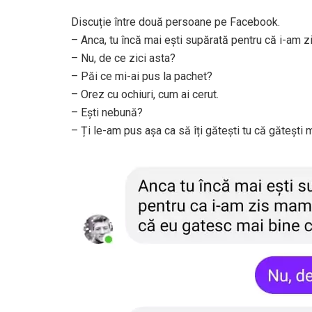
Discuție între două persoane pe Facebook.
– Anca, tu încă mai ești supărată pentru că i-am 
– Nu, de ce zici asta?
– Păi ce mi-ai pus la pachet?
– Orez cu ochiuri, cum ai cerut.
– Ești nebună?
– Ți le-am pus așa ca să îți gătești tu că gătești m