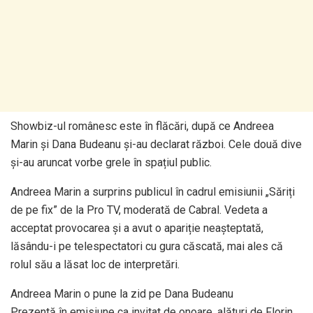
Showbiz-ul românesc este în flăcări, după ce Andreea
Marin și Dana Budeanu și-au declarat război. Cele două dive
și-au aruncat vorbe grele în spațiul public.
Andreea Marin a surprins publicul în cadrul emisiunii „Săriți
de pe fix” de la Pro TV, moderată de Cabral. Vedeta a
acceptat provocarea și a avut o apariție neașteptată,
lăsându-i pe telespectatori cu gura căscată, mai ales că
rolul său a lăsat loc de interpretări.
Andreea Marin o pune la zid pe Dana Budeanu
Prezentă în emisiune ca invitat de onoare, alături de Florin