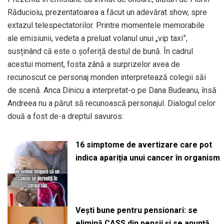
Răducioiu, prezentatoarea a făcut un adevărat show, spre
extazul telespectatorilor. Printre momentele memorabile
ale emisiunii, vedeta a preluat volanul unui „vip taxi”,
susținând că este o șoferiță destul de bună. În cadrul
acestui moment, fosta zână a surprizelor avea de
recunoscut ce personaj monden interpretează colegii săi
de scenă. Anca Dinicu a interpretat-o pe Dana Budeanu, însă
Andreea nu a părut să recunoască personajul. Dialogul celor
două a fost de-a dreptul savuros:
16 simptome de avertizare care pot
indica apariția unui cancer în organism
Vești bune pentru pensionari: se
elimină CASS din pensii și se anunță