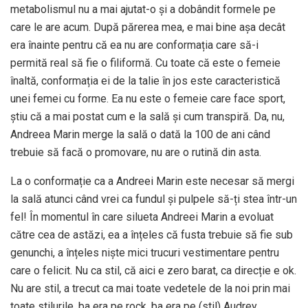
metabolismul nu a mai ajutat-o și a dobândit formele pe
care le are acum. După părerea mea, e mai bine așa decât
era înainte pentru că ea nu are conformația care să-i
permită real să fie o filiformă. Cu toate că este o femeie
înaltă, conformația ei de la talie în jos este caracteristică
unei femei cu forme. Ea nu este o femeie care face sport,
știu că a mai postat cum e la sală și cum transpiră. Da, nu,
Andreea Marin merge la sală o dată la 100 de ani când
trebuie să facă o promovare, nu are o rutină din asta.
La o conformație ca a Andreei Marin este necesar să mergi
la sală atunci când vrei ca fundul și pulpele să-ți stea într-un
fel! În momentul în care silueta Andreei Marin a evoluat
către cea de astăzi, ea a înțeles că fusta trebuie să fie sub
genunchi, a înțeles niște mici trucuri vestimentare pentru
care o felicit. Nu ca stil, că aici e zero barat, ca direcție e ok.
Nu are stil, a trecut ca mai toate vedetele de la noi prin mai
toate stilurile, ba era pe rock, ba era pe (stil) Audrey