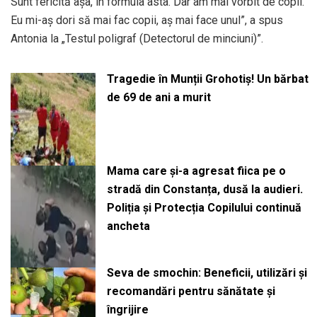
Sunt fericită așa, în formula asta. Dar am mai vorbit de copii.
Eu mi-aș dori să mai fac copii, aș mai face unul”, a spus
Antonia la „Testul poligraf (Detectorul de minciuni)”.
Tragedie în Munții Grohotiș! Un bărbat
de 69 de ani a murit
Mama care și-a agresat fiica pe o
stradă din Constanța, dusă la audieri.
Poliția și Protecția Copilului continuă
ancheta
Seva de smochin: Beneficii, utilizări și
recomandări pentru sănătate și
îngrijire