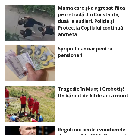
Mama care și-a agresat fiica
pe o stradă din Constanța,
dusă la audieri. Poliția și
Protecția Copilului continuă
ancheta
Sprijin financiar pentru
pensionari
Tragedie în Munții Grohotiș!
Un bărbat de 69 de ani a murit
Reguli noi pentru voucherele