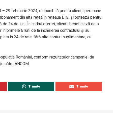
 – 29 februarie 2024, disponibilă pentru clienții persoane
abonament din altă rețea în rețeaua DIGI și optează pentru
e 24 de luni. În cadrul ofertei, clienții beneficiază de o
în primele 6 luni de la încheierea contractului și au
plata în 24 de rate, fără alte costuri suplimentare, cu
opulația României, conform rezultatelor campaniei de
2 de către ANCOM.
Trimite
Trimite