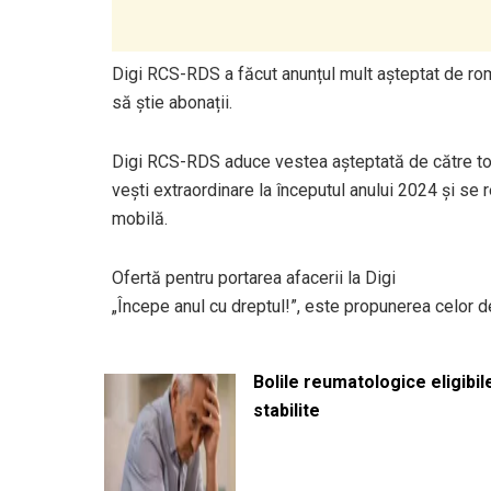
Digi RCS-RDS a făcut anunțul mult așteptat de româ
să știe abonații.
Digi RCS-RDS aduce vestea așteptată de către toț
vești extraordinare la începutul anului 2024 și se r
mobilă.
Ofertă pentru portarea afacerii la Digi
„Începe anul cu dreptul!”, este propunerea celor de
Bolile reumatologice eligibi
stabilite