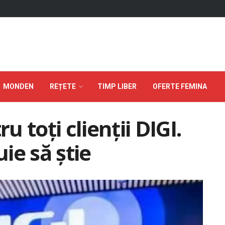
MONDEN
REȚETE
TIMP LIBER
OFERTE FEMINA
 toți clienții DIGI.
ie să știe