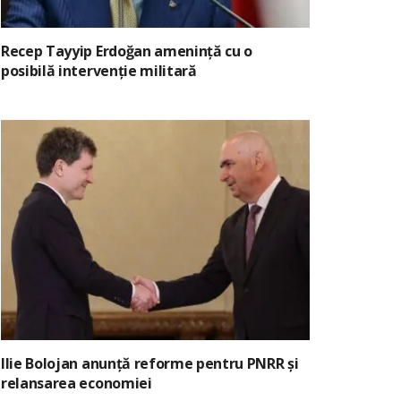
Recep Tayyip Erdoğan amenință cu o
posibilă intervenție militară
Ilie Bolojan anunță reforme pentru PNRR și
relansarea economiei