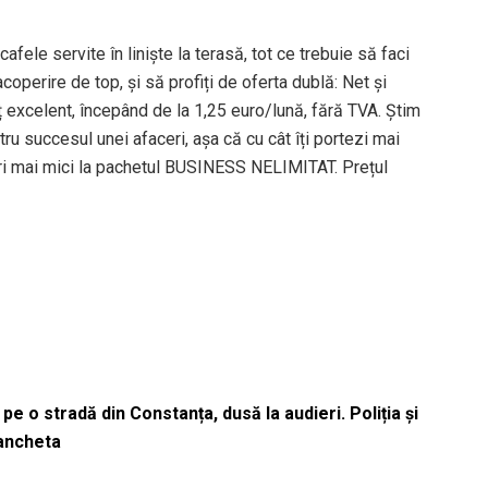
fele servite în liniște la terasă, tot ce trebuie să faci
acoperire de top, și să profiți de oferta dublă: Net și
ț excelent, începând de la 1,25 euro/lună, fără TVA. Știm
ru succesul unei afaceri, așa că cu cât îți portezi mai
uri mai mici la pachetul BUSINESS NELIMITAT. Prețul
pe o stradă din Constanța, dusă la audieri. Poliția și
 ancheta