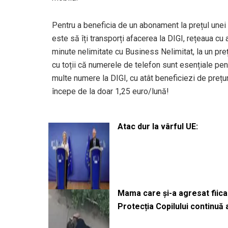
Pentru a beneficia de un abonament la prețul unei ca
este să îți transporți afacerea la DIGI, rețeaua cu 
minute nelimitate cu Business Nelimitat, la un pre
cu toții că numerele de telefon sunt esențiale pent
multe numere la DIGI, cu atât beneficiezi de preț
începe de la doar 1,25 euro/lună!
Atac dur la vârful UE:
Mama care și-a agresat fiica 
Protecția Copilului continuă