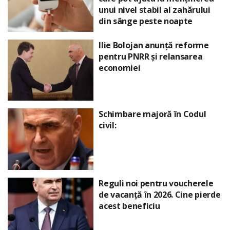
unui nivel stabil al zahărului
din sânge peste noapte
Ilie Bolojan anunță reforme
pentru PNRR și relansarea
economiei
Schimbare majoră în Codul
civil:
Reguli noi pentru voucherele
de vacanță în 2026. Cine pierde
acest beneficiu