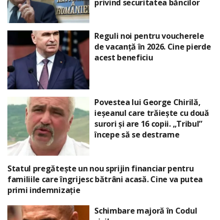
privind securitatea băncilor
Reguli noi pentru voucherele
de vacanță în 2026. Cine pierde
acest beneficiu
Povestea lui George Chirilă,
ieșeanul care trăiește cu două
surori și are 16 copii. „Tribul”
începe să se destrame
Statul pregătește un nou sprijin financiar pentru
familiile care îngrijesc bătrâni acasă. Cine va putea
primi indemnizație
Schimbare majoră în Codul