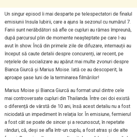
Un singur episod îi mai desparte pe telespectatori de finalul
emisiunii Insula Iubirii, care a ajuns la sezonul cu numărul 7.
Fanii sunt nerăbdători să afle ce cupluri au rămas împreună,
după parcursul plin de momente neașteptate pe care l-au
avut în show. Încă din primele zile de difuzare, internauții au
început să caute detalii despre concurenți, iar recent, pe
rețelele de socializare au apărut mai multe zvonuri despre
Bianca Giurcă și Marius Moise. Iată ce au descoperit, la
aproape șase luni de la terminarea filmărilor!
Marius Moise și Bianca Giurcă au format unul dintre cele
mai controversate cupluri din Thailanda. Între cei doi există
o diferență de vârstă de 10 ani, însă acest detaliu nu a fost
niciodată un impediment în relația lor. În emisiune, fermierul
a fost cât se poate de sincer și a recunoscut, în repetate
rânduri, că, deși se afla într-un cuplu, a fost atras și de alte