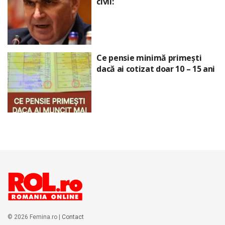
civil:
Ce pensie minimă primești
dacă ai cotizat doar 10 – 15 ani
© 2026 Femina.ro |
Contact