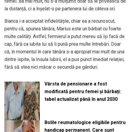
femei. Ba mai mult, nu s-a mulțumit doar să le privească de
la distanță, ci a înșelat-o pe partenera lui de câteva ori.
Bianca i-a acceptat infidelitățile, chiar ea a recunoscut,
pentru că, spunea tânăra, Marius este un bărbat cu foarte
multe calități. Astfel, fermierul a putut mereu să își facă de
cap, fără ca iubita lui să îi pună prea multe întrebări. Doar
că, în momentul în care tânăra s-a apropiat mai mult de una
dintre ispite, la Insula Iubirii, el a pus punct imediat relației,
fără să stea nici măcar o secundă pe gânduri.
Vârsta de pensionare a fost
modificată pentru femei și bărbați:
tabel actualizat până în anul 2030
Bolile reumatologice eligibile pentru
handicap permanent. Care sunt