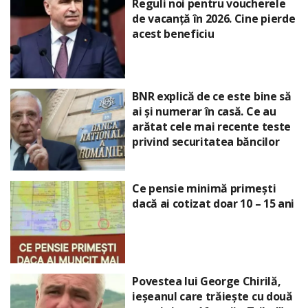
Reguli noi pentru voucherele
de vacanță în 2026. Cine pierde
acest beneficiu
BNR explică de ce este bine să
ai și numerar în casă. Ce au
arătat cele mai recente teste
privind securitatea băncilor
Ce pensie minimă primești
dacă ai cotizat doar 10 – 15 ani
Povestea lui George Chirilă,
ieșeanul care trăiește cu două