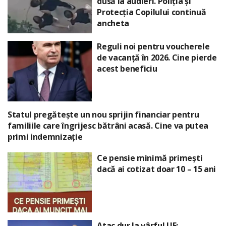
dusă la audieri. Poliția și
Protecția Copilului continuă
ancheta
Reguli noi pentru voucherele
de vacanță în 2026. Cine pierde
acest beneficiu
Statul pregătește un nou sprijin financiar pentru
familiile care îngrijesc bătrâni acasă. Cine va putea
primi indemnizație
Ce pensie minimă primești
dacă ai cotizat doar 10 – 15 ani
Atac dur la vârful UE: