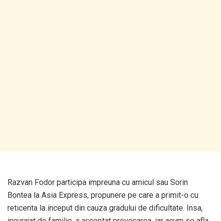
Razvan Fodor participa impreuna cu amicul sau Sorin
Bontea la Asia Express, propunere pe care a primit-o cu
reticenta la inceput din cauza gradului de dificultate. Insa,
incurajat de familie, a acceptat provocarea, iar acum se afla