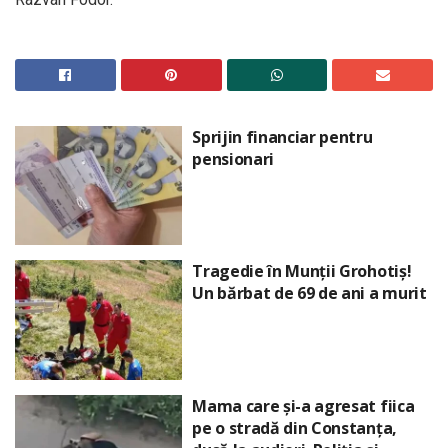
Sprijin financiar pentru
pensionari
Tragedie în Munții Grohotiș!
Un bărbat de 69 de ani a murit
Mama care și-a agresat fiica
pe o stradă din Constanța,