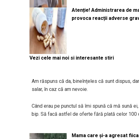
Atenție! Administrarea de 
provoca reacții adverse gra
Vezi cele mai noi si interesante stiri
Am răspuns că da, bineînțeles că sunt dispus, da
salar, în caz că am nevoie.
Când erau pe punctul să îmi spună că mă sună ei, l
bip. Să facă astfel de oferte fără plată celor 100 
Mama care și-a agresat fiica 