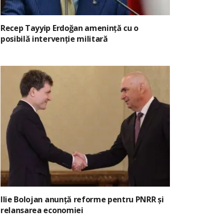
Recep Tayyip Erdoğan amenință cu o
posibilă intervenție militară
Ilie Bolojan anunță reforme pentru PNRR și
relansarea economiei