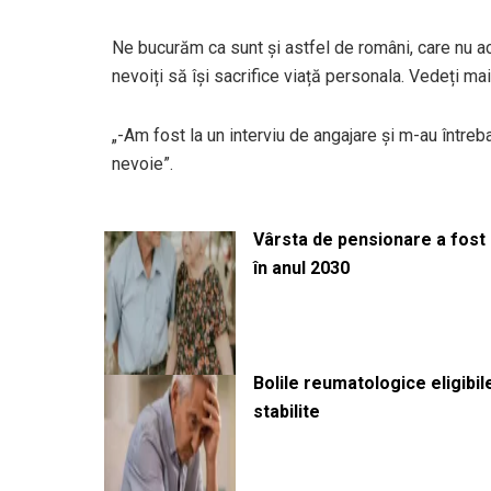
Ne bucurăm ca sunt și astfel de români, care nu ac
nevoiți să își sacrifice viață personala. Vedeți ma
„-Am fost la un interviu de angajare și m-au între
nevoie”.
Vârsta de pensionare a fost m
în anul 2030
Bolile reumatologice eligibi
stabilite