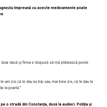
magneziu împreună cu aceste medicamente poate
ve
r doar dacă și firma e dispusă să mă plătească peste
e-am zis că le dau eu bip sau, mai bine zis, că le dau la
de la poartă.”
pe o stradă din Constanța, dusă la audieri. Poliția și