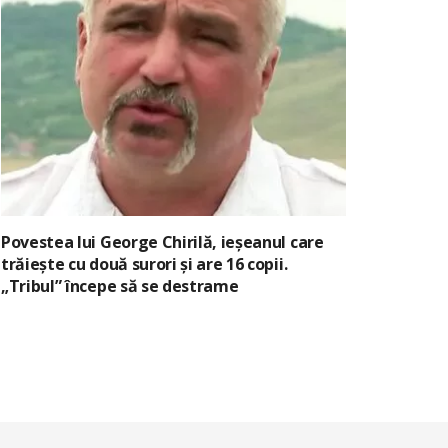
Povestea lui George Chirilă, ieșeanul care
trăiește cu două surori și are 16 copii.
„Tribul” începe să se destrame