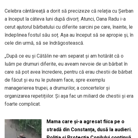
Celebra cântăreață a dorit să precizeze că relația cu Șerban
a început la câteva luni după divorț. Atunci, Oana Radu i-a
cerut ajutorul bărbatului cu diferite sarcini pe care, înainte, le
îndeplinea fostul său soț. Așa au început să se apropie și, în
cele din urmă, să se îndrăgostească.
„După ce eu și Cătălin ne-am separat și am hotărât că o
luăm pe drumuri diferite, eu aveam nevoie de un bărbat în
care să pot avea încredere, pentru că erau chestii de bărbat
de făcut și eu nu le puteam face, spre exemplu
managerierea trupei, a drumurilor, a concertelor și
organizarea repetițiilor. Și așa fac un miliard de chestii și era
foarte complicat.
Mama care și-a agresat fiica pe o
stradă din Constanța, dusă la audieri.
Poliția și Protecția Copilului continuă