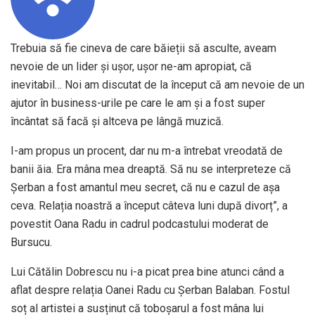
Trebuia să fie cineva de care băieții să asculte, aveam
nevoie de un lider și ușor, ușor ne-am apropiat, că
inevitabil… Noi am discutat de la început că am nevoie de un
ajutor în business-urile pe care le am și a fost super
încântat să facă și altceva pe lângă muzică.
I-am propus un procent, dar nu m-a întrebat vreodată de
banii ăia. Era mâna mea dreaptă. Să nu se interpreteze că
Șerban a fost amantul meu secret, că nu e cazul de așa
ceva. Relația noastră a început câteva luni după divorț”, a
povestit Oana Radu in cadrul podcastului moderat de
Bursucu.
Lui Cătălin Dobrescu nu i-a picat prea bine atunci când a
aflat despre relația Oanei Radu cu Șerban Balaban. Fostul
soț al artistei a susținut că toboșarul a fost mâna lui