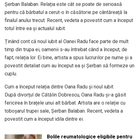
Șerban Balaban. Relația este cât se poate de serioasă
pentru că bărbatul a cerut-o în căsătorie pe cântăreață la
finalul anului trecut. Recent, vedeta a povestit cum a început
totul între ea și actualul iubit.
Ținând cont că noul iubit al Oanei Radu face parte de mult
timp din trupa ei, oamenii s-au întrebat când a început, de
fapt, relația lor. Ei bine, artista a spus lucrurilor pe nume și a
povestit detaliat cum au început ea și Șerban să formeze un
cuplu.
Cum a început relația dintre Oana Radu și noul iubit
După divorțul de Cătălin Dobrescu, Oana Radu și-a găsit
fericirea în brațele unui alt bărbat. Artista are o relație cu
toboșarul trupei sale, Șerban Balaban. Recent, vedeta a
povestit cum a început idila dintre ei.
Bolile reumatologice eligibile pentru