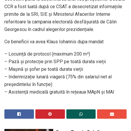
CCR a fost luată după ce CSAT a desecretizat informațiile
primite de la SRI, SIE și Ministerul Afacerilor Interne
referitoare la campania electorală desfășurată de Călin
Georgescu în cadrul alegerilor prezidențiale.
Ce beneficii va avea Klaus Iohannis dupa mandat:
– Locuință de protocol (maximum 200 m²)
– Pază și protecție prin SPP pe toată durata vieții
– Mașină și șofer pe toată durata vieții
– Indemnizație lunară viageră (75% din salariul net al
președintelui în funcție)
– Asistență medicală gratuită în rețeaua MApN şi MAI