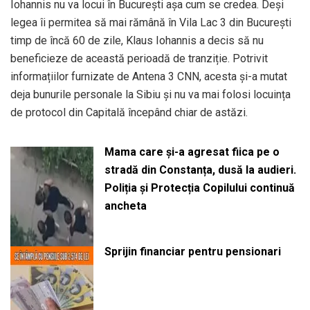
Iohannis nu va locui în București așa cum se credea. Deși
legea îi permitea să mai rămână în Vila Lac 3 din București
timp de încă 60 de zile, Klaus Iohannis a decis să nu
beneficieze de această perioadă de tranziție. Potrivit
informațiilor furnizate de Antena 3 CNN, acesta și-a mutat
deja bunurile personale la Sibiu și nu va mai folosi locuința
de protocol din Capitală începând chiar de astăzi.
Mama care și-a agresat fiica pe o
stradă din Constanța, dusă la audieri.
Poliția și Protecția Copilului continuă
ancheta
Sprijin financiar pentru pensionari