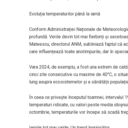
Evoluția temperaturilor până la iarnă
Conform Administrației Naționale de Meteorolog
profundă. Verile devin tot mai fierbinți și secetoas
Mateescu, directorul ANM, subliniază faptul că ac
care influențează toate anotimpurile, dar în special
Vara 2024, de exemplu, a fost una extrem de caldă, 
cinci zile consecutive cu maxime de 40°C, o situa
lung asupra ecosistemelor și a sănătății populație
În ceea ce privește începutul toamnei, intervalul 
temperaturi ridicate, cu valori peste media obișnui
octombrie, temperaturile vor începe să scadă trept
Iernile tot mai calde: Un trend îngrijorător