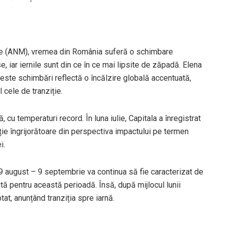
ie (ANM), vremea din România suferă o schimbare
e, iar iernile sunt din ce în ce mai lipsite de zăpadă. Elena
este schimbări reflectă o încălzire globală accentuată,
 cele de tranziție.
cu temperaturi record. În luna iulie, Capitala a înregistrat
ție îngrijorătoare din perspectiva impactului pe termen
i.
19 august – 9 septembrie va continua să fie caracterizat de
tă pentru această perioadă. Însă, după mijlocul lunii
at, anunțând tranziția spre iarnă.