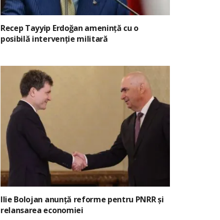
Recep Tayyip Erdoğan amenință cu o
posibilă intervenție militară
Ilie Bolojan anunță reforme pentru PNRR și
relansarea economiei