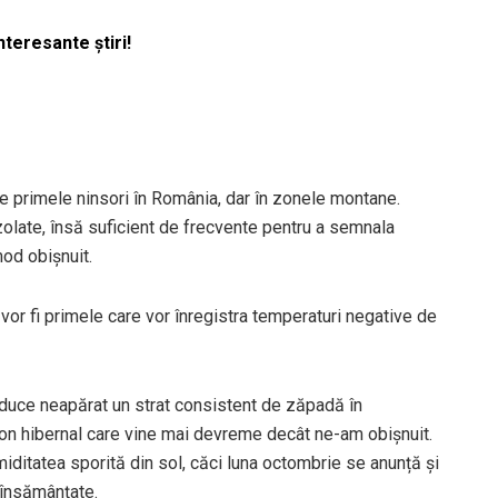
nteresante știri!
primele ninsori în România, dar în zonele montane.
zolate, însă suficient de frecvente pentru a semnala
od obișnuit.
vor fi primele care vor înregistra temperaturi negative de
aduce neapărat un strat consistent de zăpadă în
zon hibernal care vine mai devreme decât ne-am obișnuit.
miditatea sporită din sol, căci luna octombrie se anunță și
 însămânțate.