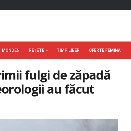
MONDEN
REȚETE
TIMP LIBER
OFERTE FEMINA
imii fulgi de zăpadă
rologii au făcut