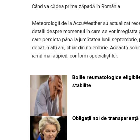
Când va cădea prima zăpadă în România
Meteorologii de la AccuWeather au actualizat rec
detalii despre momentul în care se vor înregistra p
care persistă până la jumătatea lunii septembrie,
decât în alți ani, chiar din noiembrie. Această sc
iarnă mai atipică, conform specialiștilor.
Bolile reumatologice eligibi
stabilite
Obligații noi de transparenț