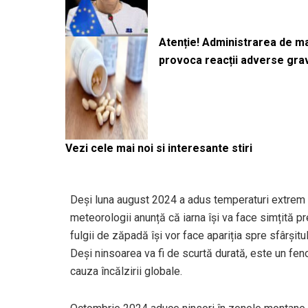
Atenție! Administrarea de 
provoca reacții adverse gra
Vezi cele mai noi si interesante stiri
Deși luna august 2024 a adus temperaturi extrem d
meteorologii anunță că iarna își va face simțită pre
fulgii de zăpadă își vor face apariția spre sfârșit
Deși ninsoarea va fi de scurtă durată, este un feno
cauza încălzirii globale.