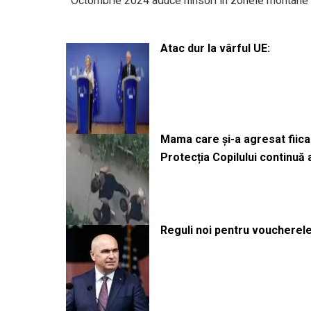
Octombrie 2024 aduce ninsori în zonele montane
Atac dur la vârful UE:
Mama care și-a agresat fiica 
Protecția Copilului continuă
Reguli noi pentru voucherele