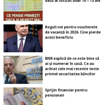
dacă ai cotizat doar 10 – 15 ani
Reguli noi pentru voucherele
de vacanță în 2026. Cine pierde
acest beneficiu
BNR explică de ce este bine să
ai și numerar în casă. Ce au
arătat cele mai recente teste
privind securitatea băncilor
Sprijin financiar pentru
pensionari