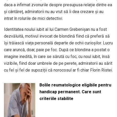
daca a infirmat zvonurile despre presupusa relație dintre ea
și cântăreț, admiratorii nu au vrut să îi dea crezare și au
intrat în rolurile de mici detectivi.
Identitatea noului iubit al lui Carmen Grebenișan nu a fost
dezvăluită, motivul invocat de blondină fiind că preferă să
își trăiască viața personală departe de ochii curioșilor. Lucru
care aruncă, doar, paie pe foc. După ce blondina a postat o
imagine inedită, în care se sărută cu foc, cu noul iubit, însă
vizibile, fiind doar umbrele de pe perete, admiratorii au sărit
cu fel și fel de supoziții că norocosul ar fi chiar Florin Ristei.
Bolile reumatologice eligibile pentru
handicap permanent. Care sunt
criteriile stabilite