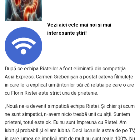
Vezi aici cele mai noi și mai
interesante știri!
După ce echipa Risteilor a fost eliminată din competiția
Asia Express, Carmen Grebenișan a postat câteva filmulețe
în care le-a explicat urmăritorilor săi că relația pe care o are
cu Florin Ristei este strict una de prietenie.
„Nouă ne-a devenit simpatică echipa Ristei. Și chiar și acum
ne sunt simpatici, n-avem nicio treabă unii cu alții. Suntem
prieteni, totul este ok. Eu nu sunt împreună cu Ristei. Am
iubit și probabil și el are iubită. Deci lucrurile astea de pe TV,
în care lumea se implică atât de mult nu sunt reale 100%. Nu