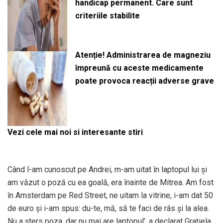
handicap permanent. Care sunt
criteriile stabilite
Atenție! Administrarea de magneziu
împreună cu aceste medicamente
poate provoca reacții adverse grave
Vezi cele mai noi si interesante stiri
Când l-am cunoscut pe Andrei, m-am uitat în laptopul lui și
am văzut o poză cu ea goală, era înainte de Mitrea. Am fost
în Amsterdam pe Red Street, ne uitam la vitrine, i-am dat 50
de euro și i-am spus: du-te, mă, să te faci de râs și la alea.
Nu a șters poza, dar nu mai are laptopul’, a declarat Grațiela