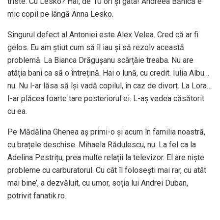
triste. Cu Lesko? Hai, de 10 ori și gata! Andreea Bănică e
mic copil pe lângă Anna Lesko.
Singurul defect al Antoniei este Alex Velea. Cred că ar fi
gelos. Eu am știut cum să îl iau și să rezolv această
problemă. La Bianca Drăgușanu scârțâie treaba. Nu are
atâția bani ca să o întrețină. Hai o lună, cu credit. Iulia Albu…
nu. Nu l-ar lăsa să își vadă copilul, în caz de divorț. La Lora…
I-ar plăcea foarte tare posteriorul ei. L-aș vedea căsătorit
cu ea.
Pe Mădălina Ghenea aș primi-o și acum în familia noastră,
cu brațele deschise. Mihaela Rădulescu, nu. La fel ca la
Adelina Pestrițu, prea multe relații la televizor. El are niște
probleme cu carburatorul. Cu cât îl folosești mai rar, cu atât
mai bine’, a dezvăluit, cu umor, soția lui Andrei Duban,
potrivit fanatik.ro.