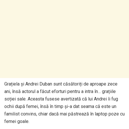
Grațiela și Andrei Duban sunt căsătoriți de aproape zece
ani, însă actorul a făcut eforturi pentru a intra în… grațiile
soției sale. Aceasta fusese avertizată că lui Andrei îi fug
ochii după femei, însă în timp și-a dat seama că este un
familist convins, chiar dacă mai păstrează în laptop poze cu
femei goale.