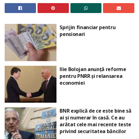
Sprijin financiar pentru
pensionari
Ilie Bolojan anunță reforme
pentru PNRR și relansarea
economiei
BNR explică de ce este bine să
ai și numerar în casă. Ce au
arătat cele mai recente teste
privind securitatea băncilor