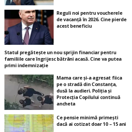
Reguli noi pentru voucherele
de vacanță în 2026. Cine pierde
acest beneficiu
Statul pregătește un nou sprijin financiar pentru
familiile care îngrijesc bătrâni acasă. Cine va putea
primi indemnizație
Mama care și-a agresat fiica
pe o stradă din Constanța,
dusă la audieri. Poliția și
Protecția Copilului continuă
ancheta
Ce pensie minimă primești
dacă ai cotizat doar 10 – 15 ani