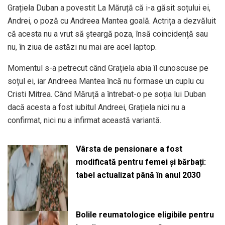
Grațiela Duban a povestit La Măruță că i-a găsit soțului ei,
Andrei, o poză cu Andreea Mantea goală. Actrița a dezvăluit
că acesta nu a vrut să șteargă poza, însă coincidență sau
nu, în ziua de astăzi nu mai are acel laptop.
Momentul s-a petrecut când Grațiela abia îl cunoscuse pe
soțul ei, iar Andreea Mantea încă nu formase un cuplu cu
Cristi Mitrea. Când Măruță a întrebat-o pe soția lui Duban
dacă acesta a fost iubitul Andreei, Grațiela nici nu a
confirmat, nici nu a infirmat această variantă.
Vârsta de pensionare a fost
modificată pentru femei și bărbați:
tabel actualizat până în anul 2030
Bolile reumatologice eligibile pentru