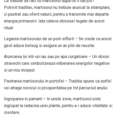
Ce trebuie sa faci cu martisorul dupa ce il dai jos?
Potrivit traditiei, martisorul nu trebuie aruncat la intamplare,
ci pastrat sau oferit naturii, pentru a transmite mai departe
energia primaverii. Iata cateva obiceiuri legate de acest
ritual:
Legarea martisorului de un pom inflorit – Se crede ca acest
gest aduce belsug si asigura un an plin de reusite.
Aruncarea lui intr-un rau sau pe apa curgatoare – Un obicei
stravechi care simbolizeaza eliberarea energiilor negative
si un nou inceput.
Pastrarea martisorului in portofel – Traditia spune ca astfel
vei atrage norocul si prosperitatea pe tot parcursul anului.
Ingroparea in pamant – In unele zone, martisorul este
ingropat la radacina unei plante, pentru a-i aduce vitalitate si
crestere.