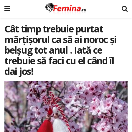
Cât timp trebuie purtat
mărțișorul ca să ai noroc și
belșug tot anul . Iată ce
trebuie să faci cu el când îl
dai jos!