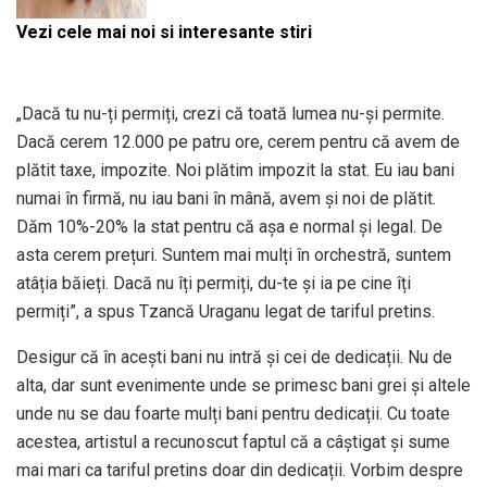
Vezi cele mai noi si interesante stiri
„Dacă tu nu-ți permiți, crezi că toată lumea nu-și permite.
Dacă cerem 12.000 pe patru ore, cerem pentru că avem de
plătit taxe, impozite. Noi plătim impozit la stat. Eu iau bani
numai în firmă, nu iau bani în mână, avem și noi de plătit.
Dăm 10%-20% la stat pentru că așa e normal și legal. De
asta cerem prețuri. Suntem mai mulți în orchestră, suntem
atâția băieți. Dacă nu îți permiți, du-te și ia pe cine îți
permiți”, a spus Tzancă Uraganu legat de tariful pretins.
Desigur că în acești bani nu intră și cei de dedicații. Nu de
alta, dar sunt evenimente unde se primesc bani grei și altele
unde nu se dau foarte mulți bani pentru dedicații. Cu toate
acestea, artistul a recunoscut faptul că a câștigat și sume
mai mari ca tariful pretins doar din dedicații. Vorbim despre