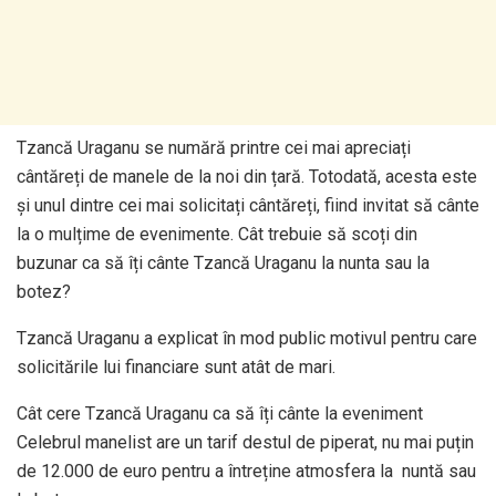
Tzancă Uraganu se numără printre cei mai apreciați
cântăreți de manele de la noi din țară. Totodată, acesta este
și unul dintre cei mai solicitați cântăreți, fiind invitat să cânte
la o mulțime de evenimente. Cât trebuie să scoți din
buzunar ca să îți cânte Tzancă Uraganu la nunta sau la
botez?
Tzancă Uraganu a explicat în mod public motivul pentru care
solicitările lui financiare sunt atât de mari.
Cât cere Tzancă Uraganu ca să îți cânte la eveniment
Celebrul manelist are un tarif destul de piperat, nu mai puțin
de 12.000 de euro pentru a întreține atmosfera la nuntă sau