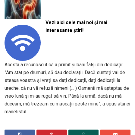
Vezi aici cele mai noi și mai
interesante știri!
Acesta a recunoscut că a primit și bani falși din dedicații:
”Am stat pe drumuri, să dau declarații. Dacă sunteți vai de
steaua voastră și vreți să dați dedicații, dați dedicații la
ureche, că nu vă refuză nimeni (… ) Oamenii mă așteptau de
vreo lună și m-au rugat să vin. Până la urmă, dacă nu mă
duceam, mă trezeam cu mascații peste mine”, a spus atunci
manelistul.