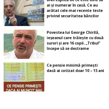
ai și numerar în casă. Ce au
arătat cele mai recente teste
privind securitatea băncilor
Povestea lui George Chirilă,
ieșeanul care trăiește cu două
surori și are 16 copii. „Tribul”
începe să se destrame
Ce pensie minimă primești
dacă ai cotizat doar 10 – 15 ani