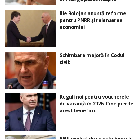
Ilie Bolojan anunță reforme
pentru PNRR și relansarea
economiei
Schimbare majoră în Codul
civil:
Reguli noi pentru voucherele
de vacanță în 2026. Cine pierde
acest beneficiu
BNR explică de ce este bine să