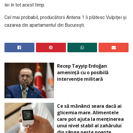
lei în tot acest timp.
Cel mai probabil, producătorii Antena 1 îi plătesc Vulpiței și
cazarea din apartamentul din București.
Recep Tayyip Erdoğan
amenință cu o posibilă
intervenție militară
Ce să mănânci seara dacă ai
glicemia mare. Alimentele
care pot ajuta la menținerea
unui nivel stabil al zahărului
din sânge peste noapte