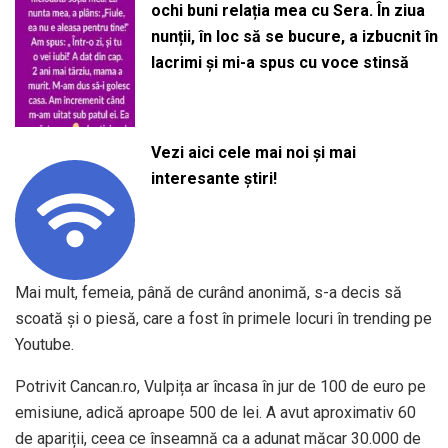
ochi buni relația mea cu Sera. În ziua
nunții, în loc să se bucure, a izbucnit în
lacrimi și mi-a spus cu voce stinsă
Vezi aici cele mai noi și mai
interesante știri!
Mai mult, femeia, până de curând anonimă, s-a decis să
scoată și o piesă, care a fost în primele locuri în trending pe
Youtube.
Potrivit Cancan.ro, Vulpița ar încasa în jur de 100 de euro pe
emisiune, adică aproape 500 de lei. A avut aproximativ 60
de apariții, ceea ce înseamnă ca a adunat măcar 30.000 de