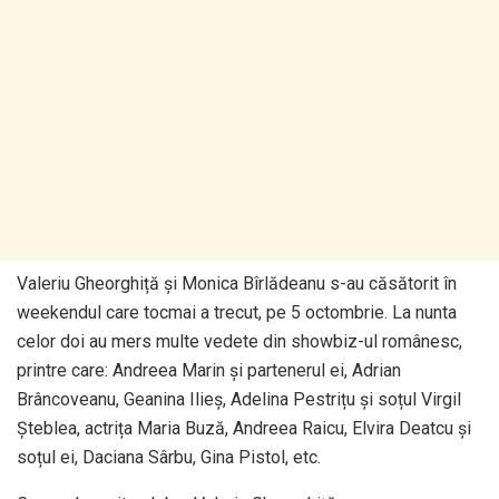
Valeriu Gheorghiță și Monica Bîrlădeanu s-au căsătorit în
weekendul care tocmai a trecut, pe 5 octombrie. La nunta
celor doi au mers multe vedete din showbiz-ul românesc,
printre care: Andreea Marin și partenerul ei, Adrian
Brâncoveanu, Geanina Ilieș, Adelina Pestrițu și soțul Virgil
Șteblea, actrița Maria Buză, Andreea Raicu, Elvira Deatcu și
soțul ei, Daciana Sârbu, Gina Pistol, etc.