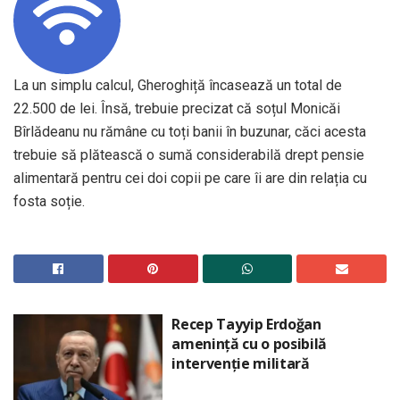
La un simplu calcul, Gheroghiță încasează un total de
22.500 de lei. Însă, trebuie precizat că soțul Monicăi
Bîrlădeanu nu rămâne cu toți banii în buzunar, căci acesta
trebuie să plătească o sumă considerabilă drept pensie
alimentară pentru cei doi copii pe care îi are din relația cu
fosta soție.
Recep Tayyip Erdoğan
amenință cu o posibilă
intervenție militară