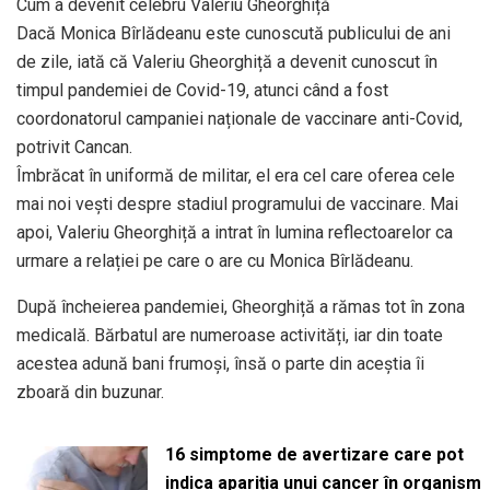
Cum a devenit celebru Valeriu Gheorghiță
Dacă Monica Bîrlădeanu este cunoscută publicului de ani
de zile, iată că Valeriu Gheorghiță a devenit cunoscut în
timpul pandemiei de Covid-19, atunci când a fost
coordonatorul campaniei naționale de vaccinare anti-Covid,
potrivit Cancan.
Îmbrăcat în uniformă de militar, el era cel care oferea cele
mai noi vești despre stadiul programului de vaccinare. Mai
apoi, Valeriu Gheorghiță a intrat în lumina reflectoarelor ca
urmare a relației pe care o are cu Monica Bîrlădeanu.
După încheierea pandemiei, Gheorghiță a rămas tot în zona
medicală. Bărbatul are numeroase activități, iar din toate
acestea adună bani frumoși, însă o parte din aceștia îi
zboară din buzunar.
16 simptome de avertizare care pot
indica apariția unui cancer în organism