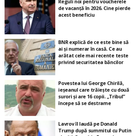
Reguli noi pentru voucherele
de vacanță în 2026. Cine pierde
acest beneficiu
BNR explică de ce este bine să
ai și numerar în casă. Ce au
arătat cele mai recente teste
privind securitatea băncilor
Povestea lui George Chirilă,
ieșeanul care trăiește cu două
surori și are 16 copii. „Tribul”
începe să se destrame
Lavrov îl laudă pe Donald
Trump după summitul cu Putin