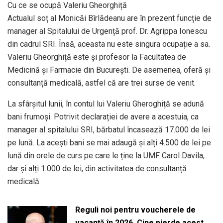
Cu ce se ocupă Valeriu Gheorghiță
Actualul soț al Monicăi Bîrlădeanu are în prezent funcție de
manager al Spitalului de Urgență prof. Dr. Agrippa Ionescu
din cadrul SRI. Însă, aceasta nu este singura ocupație a sa.
Valeriu Gheorghiță este și profesor la Facultatea de
Medicină și Farmacie din București. De asemenea, oferă și
consultanță medicală, astfel că are trei surse de venit.
La sfârșitul lunii, în contul lui Valeriu Gheroghiță se adună
bani frumoși. Potrivit declarației de avere a acestuia, ca
manager al spitalului SRI, bărbatul încasează 17.000 de lei
pe lună. La acești bani se mai adaugă și alți 4.500 de lei pe
lună din orele de curs pe care le ține la UMF Carol Davila,
dar și alți 1.000 de lei, din activitatea de consultanță
medicală.
Reguli noi pentru voucherele de
vacanță în 2026. Cine pierde acest