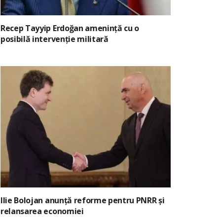
Recep Tayyip Erdoğan amenință cu o
posibilă intervenție militară
Ilie Bolojan anunță reforme pentru PNRR și
relansarea economiei