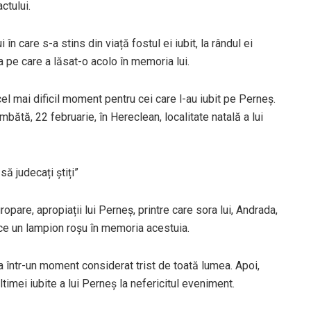
ctului.
în care s-a stins din viață fostul ei iubit, la rândul ei
a pe care a lăsat-o acolo în memoria lui.
el mai dificil moment pentru cei care l-au iubit pe Perneș.
bătă, 22 februarie, în Hereclean, localitate natală a lui
să judecați știți”
ropare, apropiații lui Perneș, printre care sora lui, Andrada,
dice un lampion roșu în memoria acestuia.
într-un moment considerat trist de toată lumea. Apoi,
mei iubite a lui Perneș la nefericitul eveniment.