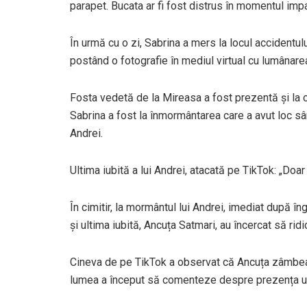
parapet. Bucata ar fi fost distrus în momentul impa
În urmă cu o zi, Sabrina a mers la locul accidentului 
postând o fotografie în mediul virtual cu lumânare
Fosta vedetă de la Mireasa a fost prezentă și la c
Sabrina a fost la înmormântarea care a avut loc sâm
Andrei.
Ultima iubită a lui Andrei, atacată pe TikTok: „Doar 
În cimitir, la mormântul lui Andrei, imediat după îng
și ultima iubită, Ancuța Satmari, au încercat să ri
Cineva de pe TikTok a observat că Ancuța zâmbea 
lumea a început să comenteze despre prezența ulti