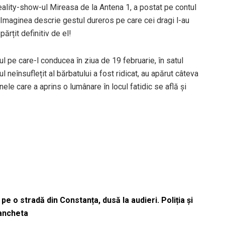
eality-show-ul Mireasa de la Antena 1, a postat pe contul
 Imaginea descrie gestul dureros pe care cei dragi l-au
ărțit definitiv de el!
pe care-l conducea în ziua de 19 februarie, în satul
ul neînsuflețit al bărbatului a fost ridicat, au apărut câteva
le care a aprins o lumânare în locul fatidic se află și
pe o stradă din Constanța, dusă la audieri. Poliția și
 ancheta