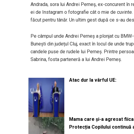
Andrada, sora lui Andrei Perneș, ex-concurent în r
ei de Instagram o fotografie cât o mie de cuvinte.
făcut pentru tânăr. Un ultim gest după ce s-au desp
Pe câmpul unde Andrei Perneș a plonjat cu BMW-ul 
Bunești din județul Cluj, exact în locul de unde trup
candele puse de rudele lui Perneș. Printre persoane
Sabrina, fosta parteneră a lui Andrei Perneș.
Atac dur la vârful UE:
Mama care și-a agresat fiica 
Protecția Copilului continuă