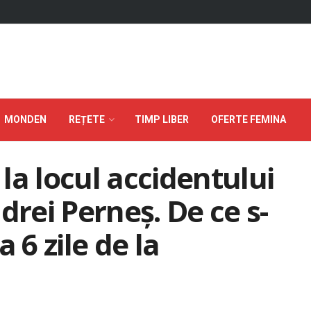
MONDEN
REȚETE
TIMP LIBER
OFERTE FEMINA
la locul accidentului
drei Perneș. De ce s-
 6 zile de la