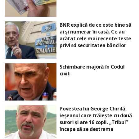
BNR explică de ce este bine să
ai și numerar în casă. Ce au
arătat cele mai recente teste
privind securitatea băncilor
Schimbare majoră în Codul
civil:
Povestea lui George Chirilă,
ieșeanul care trăiește cu două
surori și are 16 copii. „Tribul”
începe să se destrame