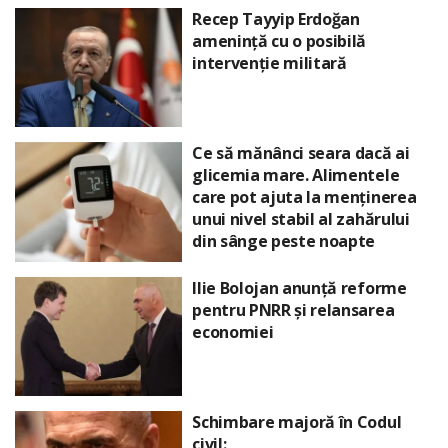
Recep Tayyip Erdoğan
amenință cu o posibilă
intervenție militară
Ce să mănânci seara dacă ai
glicemia mare. Alimentele
care pot ajuta la menținerea
unui nivel stabil al zahărului
din sânge peste noapte
Ilie Bolojan anunță reforme
pentru PNRR și relansarea
economiei
Schimbare majoră în Codul
civil: