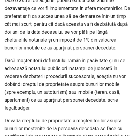
face o astfel de acțiune, putând exista doar anumite
dezavantaje ce vor fi implementate în sfera moștenirilor. De
preferat ar fi ca succesiunea să se demareze într-un timp
cât mai scurt, pentru că dacă aceasta va fi dezbătută după
doi ani de la data decesului, se vor plăti pe lângă
cheltuielile notariale și un impozit de 1% din valoarea
bunurilor imobile ce au aparținut persoanei decedate.
Dacă moștenitorii defunctului rămân în pasivitate și nu se
adresează notarului public ori instanței de judecată în
vederea dezbaterii procedurii succesorale, aceștia nu vor
dobândi dreptul de proprietate asupra bunurilor mobile
(spre exemplu, un autoturism) sau imobile (teren, casă,
apartament) ce au aparținut persoanei decedate, scrie
legalbadger.
Dovada dreptului de proprietate a moștenitorilor asupra
bunurilor moștenite de la persoana decedată se face cu