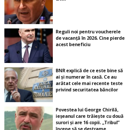
Reguli noi pentru voucherele
de vacanță în 2026. Cine pierde
acest beneficiu
BNR explică de ce este bine să
ai și numerar în casă. Ce au
arătat cele mai recente teste
privind securitatea băncilor
Povestea lui George Chirilă,
ieșeanul care trăiește cu două
surori și are 16 copii. „Tribul”
începe să se destrame