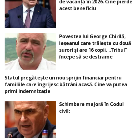
de vacanță în 2026. Cine pierde
acest beneficiu
Povestea lui George Chirilă,
ieșeanul care trăiește cu două
surori și are 16 copii. „Tribul”
începe să se destrame
Statul pregătește un nou sprijin financiar pentru
familiile care îngrijesc bătrâni acasă. Cine va putea
primi indemnizație
Schimbare majoră în Codul
civil: