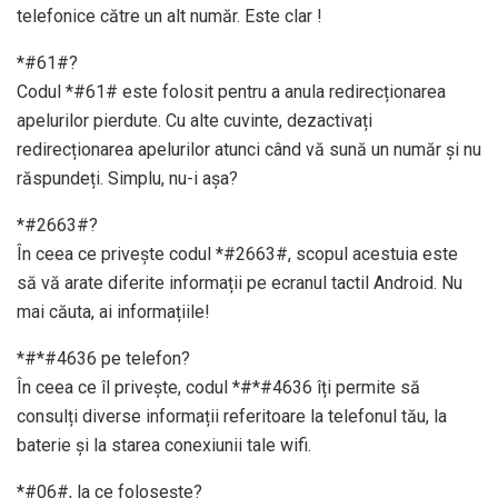
telefonice către un alt număr. Este clar !
*#61#?
Codul *#61# este folosit pentru a anula redirecționarea
apelurilor pierdute. Cu alte cuvinte, dezactivați
redirecționarea apelurilor atunci când vă sună un număr și nu
răspundeți. Simplu, nu-i așa?
*#2663#?
În ceea ce privește codul *#2663#, scopul acestuia este
să vă arate diferite informații pe ecranul tactil Android. Nu
mai căuta, ai informațiile!
*#*#4636 pe telefon?
În ceea ce îl privește, codul *#*#4636 îți permite să
consulți diverse informații referitoare la telefonul tău, la
baterie și la starea conexiunii tale wifi.
*#06#, la ce folosește?