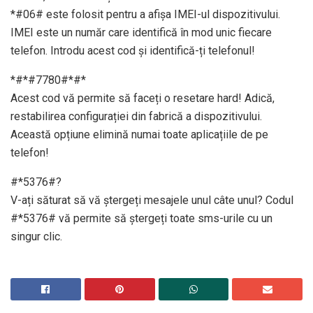
*#06# este folosit pentru a afișa IMEI-ul dispozitivului.
IMEI este un număr care identifică în mod unic fiecare
telefon. Introdu acest cod și identifică-ți telefonul!
*#*#7780#*#*
Acest cod vă permite să faceți o resetare hard! Adică,
restabilirea configurației din fabrică a dispozitivului.
Această opțiune elimină numai toate aplicațiile de pe
telefon!
#*5376#?
V-ați săturat să vă ștergeți mesajele unul câte unul? Codul
#*5376# vă permite să ștergeți toate sms-urile cu un
singur clic.