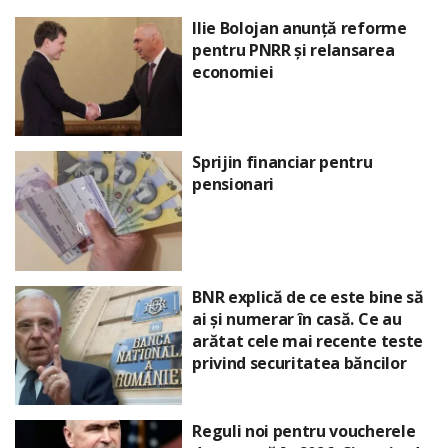
Ilie Bolojan anunță reforme
pentru PNRR și relansarea
economiei
Sprijin financiar pentru
pensionari
BNR explică de ce este bine să
ai și numerar în casă. Ce au
arătat cele mai recente teste
privind securitatea băncilor
Reguli noi pentru voucherele