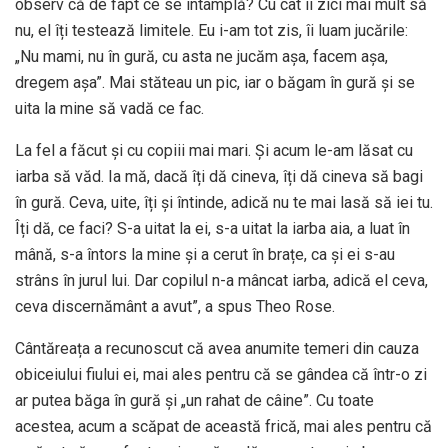
observ că de fapt ce se întâmplă? Cu cât îi zici mai mult să
nu, el îți testează limitele. Eu i-am tot zis, îi luam jucările:
„Nu mami, nu în gură, cu asta ne jucăm așa, facem așa,
dregem așa”. Mai stăteau un pic, iar o băgam în gură și se
uita la mine să vadă ce fac.
La fel a făcut și cu copiii mai mari. Și acum le-am lăsat cu
iarba să văd. Ia mă, dacă îți dă cineva, îți dă cineva să bagi
în gură. Ceva, uite, îți și întinde, adică nu te mai lasă să iei tu.
Îți dă, ce faci? S-a uitat la ei, s-a uitat la iarba aia, a luat în
mână, s-a întors la mine și a cerut în brațe, ca și ei s-au
strâns în jurul lui. Dar copilul n-a mâncat iarba, adică el ceva,
ceva discernământ a avut”, a spus Theo Rose.
Cântăreața a recunoscut că avea anumite temeri din cauza
obiceiului fiului ei, mai ales pentru că se gândea că într-o zi
ar putea băga în gură și „un rahat de câine”. Cu toate
acestea, acum a scăpat de această frică, mai ales pentru că