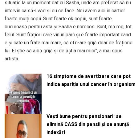
situație la un moment dat cu Sasha, unde am preferat să nu
intervin ca să-l văd și eu ce face. Noi avem aici în cartier
foarte mulți copii. Sunt foarte ok copiii, sunt foarte
bucuroasă pentru asta și Sasha e norocos. Sunt, mă rog, tot
felul. Sunt frățiori care vin în parc și e foarte important când
e și câte un frate mai mare, că el n-are grijă doar de frățiorul
lui. El știe să aibă grijă și de ăștia mai mici”, a mai spus
artista.
16 simptome de avertizare care pot
indica apariția unui cancer în organism
Vești bune pentru pensionari: se
elimină CASS din pensii și se anunță
indexări