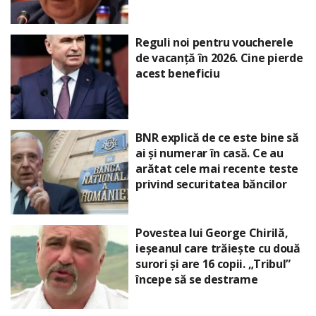
Reguli noi pentru voucherele
de vacanță în 2026. Cine pierde
acest beneficiu
BNR explică de ce este bine să
ai și numerar în casă. Ce au
arătat cele mai recente teste
privind securitatea băncilor
Povestea lui George Chirilă,
ieșeanul care trăiește cu două
surori și are 16 copii. „Tribul”
începe să se destrame