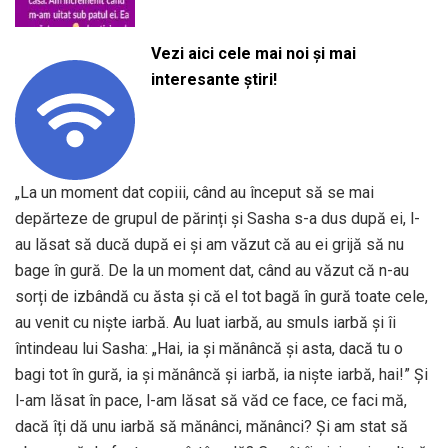
Vezi aici cele mai noi și mai
interesante știri!
„La un moment dat copiii, când au început să se mai
depărteze de grupul de părinți și Sasha s-a dus după ei, l-
au lăsat să ducă după ei și am văzut că au ei grijă să nu
bage în gură. De la un moment dat, când au văzut că n-au
sorți de izbândă cu ăsta și că el tot bagă în gură toate cele,
au venit cu niște iarbă. Au luat iarbă, au smuls iarbă și îi
întindeau lui Sasha: „Hai, ia și mănâncă și asta, dacă tu o
bagi tot în gură, ia și mănâncă și iarbă, ia niște iarbă, hai!” Și
l-am lăsat în pace, l-am lăsat să văd ce face, ce faci mă,
dacă îți dă unu iarbă să mănânci, mănânci? Și am stat să