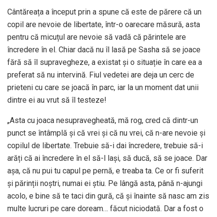
Cântăreața a început prin a spune că este de părere că un
copil are nevoie de libertate, într-o oarecare măsură, asta
pentru că micuțul are nevoie să vadă că părintele are
încredere în el. Chiar dacă nu îl lasă pe Sasha să se joace
fără să îl supravegheze, a existat și o situație în care ea a
preferat să nu intervină. Fiul vedetei are deja un cerc de
prieteni cu care se joacă în parc, iar la un moment dat unii
dintre ei au vrut să îl testeze!
„Asta cu joaca nesupravegheată, mă rog, cred că dintr-un
punct se întâmplă și că vrei și că nu vrei, că n-are nevoie și
copilul de libertate. Trebuie să-i dai încredere, trebuie să-i
arăți că ai încredere în el să-l lași, să ducă, să se joace. Dar
așa, că nu pui tu capul pe pernă, e treaba ta. Ce or fi suferit
și părinții noștri, numai ei știu. Pe lângă asta, până n-ajungi
acolo, e bine să te taci din gură, că și înainte să nasc am zis
multe lucruri pe care doream… făcut niciodată. Dar a fost o