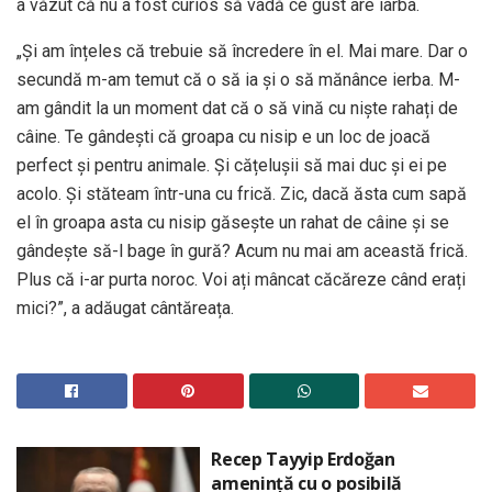
a văzut că nu a fost curios să vadă ce gust are iarba.
„Și am înțeles că trebuie să încredere în el. Mai mare. Dar o
secundă m-am temut că o să ia și o să mănânce ierba. M-
am gândit la un moment dat că o să vină cu niște rahați de
câine. Te gândești că groapa cu nisip e un loc de joacă
perfect și pentru animale. Și cățelușii să mai duc și ei pe
acolo. Și stăteam într-una cu frică. Zic, dacă ăsta cum sapă
el în groapa asta cu nisip găsește un rahat de câine și se
gândește să-l bage în gură? Acum nu mai am această frică.
Plus că i-ar purta noroc. Voi ați mâncat căcăreze când erați
mici?”, a adăugat cântăreața.
Recep Tayyip Erdoğan
amenință cu o posibilă