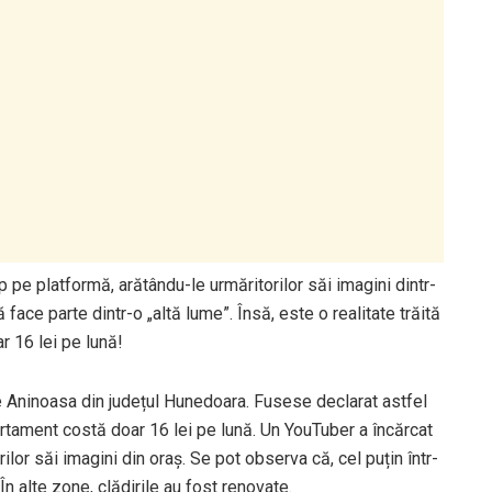
 pe platformă, arătându-le urmăritorilor săi imagini dintr-
face parte dintr-o „altă lume”. Însă, este o realitate trăită
r 16 lei pe lună!
e Aninoasa din județul Hunedoara. Fusese declarat astfel
 apartament costă doar 16 lei pe lună. Un YouTuber a încărcat
ilor săi imagini din oraș. Se pot observa că, cel puțin într-
În alte zone, clădirile au fost renovate.