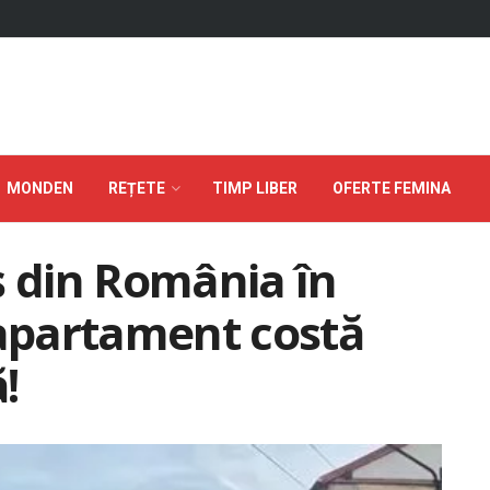
MONDEN
REȚETE
TIMP LIBER
OFERTE FEMINA
ș din România în
 apartament costă
!