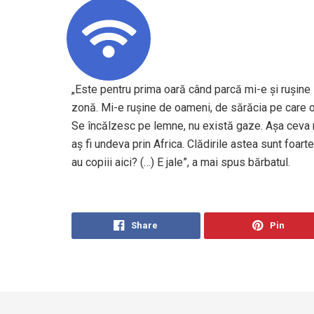
„Este pentru prima oară când parcă mi-e și rușine
zonă. Mi-e rușine de oameni, de sărăcia pe care o v
Se încălzesc pe lemne, nu există gaze. Așa ceva n
aș fi undeva prin Africa. Clădirile astea sunt foart
au copiii aici? (…) E jale”, a mai spus bărbatul.
Share
Pin