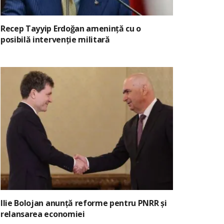
Recep Tayyip Erdoğan amenință cu o
posibilă intervenție militară
Ilie Bolojan anunță reforme pentru PNRR și
relansarea economiei