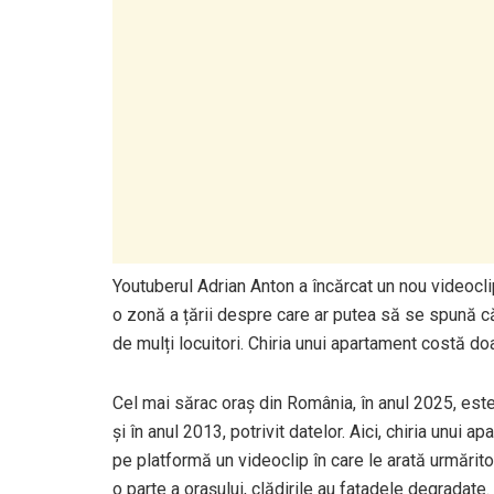
Youtuberul Adrian Anton a încărcat un nou videoclip
o zonă a țării despre care ar putea să se spună că 
de mulți locuitori. Chiria unui apartament costă doa
Cel mai sărac oraș din România, în anul 2025, est
și în anul 2013, potrivit datelor. Aici, chiria unui
pe platformă un videoclip în care le arată urmăritor
o parte a orașului, clădirile au fațadele degradate. 