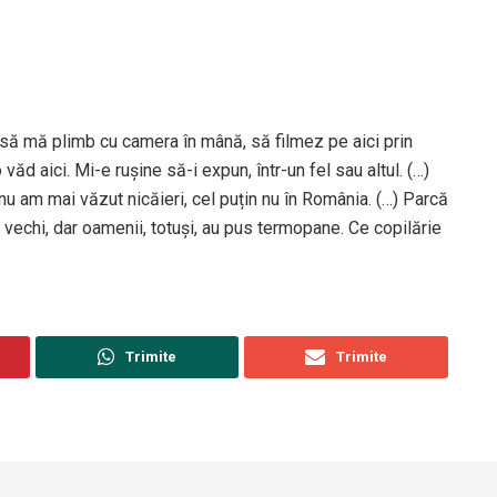
 să mă plimb cu camera în mână, să filmez pe aici prin
ăd aici. Mi-e rușine să-i expun, într-un fel sau altul. (…)
u am mai văzut nicăieri, cel puțin nu în România. (…) Parcă
e vechi, dar oamenii, totuși, au pus termopane. Ce copilărie
Trimite
Trimite