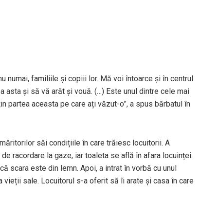
u numai, familiile și copiii lor. Mă voi întoarce și în centrul
 asta și să vă arăt și vouă. (…) Este unul dintre cele mai
in partea aceasta pe care ați văzut-o”, a spus bărbatul în
ritorilor săi condițiile în care trăiesc locuitorii. A
 de racordare la gaze, iar toaleta se află în afara locuinței.
t că scara este din lemn. Apoi, a intrat în vorbă cu unul
 vieții sale. Locuitorul s-a oferit să îi arate și casa în care