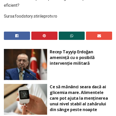
eficient?
Sursa:foodstory.stirileprotv.ro
Recep Tayyip Erdoğan
amenință cu o posibilă
intervenție militară
Ce să mănânci seara dacă ai
glicemia mare. Alimentele
care pot ajuta la menținerea
unui nivel stabil al zahărului
din sânge peste noapte