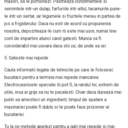
masori, sa le portionezi. Pastreaza condimentele si
semintele intr-un dulap, farfuriile intr-altul, tacamurile pune-
le intr-un sertar, iar legumele si fructele mereu in partea de
jos a frigiderului. Daca nu esti de acord cu propunerea
noastra, depoziteaza-le cum iti este mai usor, numai tine
cont de impartire atunci cand gatesti. Munca va fi
considerabil mai usoara daca stii ce, de unde sa iei.
5. Gateste mai repede
Cauta informatii legate de tehnicile pe care le folosesc
bucatarii pentru a termina mai repede mancarea.
Electrocasnicele speciale iti pot fi, la randul lor, extrem de
utile, insa ai grija sa nu te pacalesti. Chiar daca dureaza mai
putin sa amesteci un ingredient, timpul de spalare a
masinariei poate fi dublu si te poate face prizonier al
bucatariei.
Tu la ce metode apelezi pentru a gati mai repede si mai