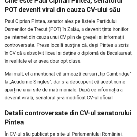
Cine este Paul Ciprian Pintea, senatorul
POT devenit viral din cauza CV-ului său
Paul Ciprian Pintea, senator ales pe listele Partidului
Oamenilor de Trecut (POT) în Zalău, a devenit ținta ironiilor
pe internet din cauza unui CV plin de greșeli și informații
controversate. Presa locală susține că, deși Pintea a scris
în CV că a absolvit liceul și deține o diplomă de Bacalaureat,
în realitate el ar avea doar opt clase.
Mai mult, el a menționat că urmează cursuri „tip Cambridge”
la „Academic Singles”, dar s-a descoperit că acest nume
aparține unui site de matrimoniale. După ce informația a
devenit virală, senatorul și-a modificat CV-ul oficial.
Detalii controversate din CV-ul senatorului
Pintea
În CV-ul său publicat pe site-ul Parlamentului României,