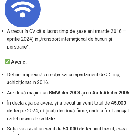
A trecut în CV că a lucrat timp de șase ani (martie 2018 –
aprilie 2024) în „transport internațional de bunuri și
persoane”.
Avere:
Deține, împreună cu soția sa, un apartament de 55 mp,
achiziționat în 2016.
Are două mașini: un
BMW din 2003
și un
Audi A6 din 2006
.
În declarația de avere, și-a trecut un venit total de
45.000
de lei
pe 2024, obținuți din două firme, unde a fost angajat
ca tehnician de calitate.
Soția sa a avut un venit de
53.000 de lei
anul trecut, ceea