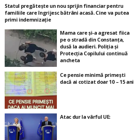
Statul pregătește un nou sprijin financiar pentru
familiile care îngrijesc bătrâni acasă. Cine va putea
primi indemnizație
Mama care și-a agresat fiica
pe o stradă din Constanța,
dusă la audieri. Poliția și
Protecția Copilului continuă
ancheta
Ce pensie minimă primești
dacă ai cotizat doar 10 – 15 ani
Atac dur la vârful UE: