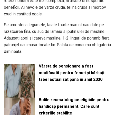
reteta noastra este mai complexa, ai uriase si nesperate
beneficii. Ai nevoie de varza cruda, telina cruda si morcov
crud in cantitati egale.
Se amesteca legumele, taiate foarte marunt sau date pe
razatoarea fina, cu suc de lamaie si putin ulei de masline.
Adaugati apoi si cateva masline, 1-2 linguri de porumb fiert,
patrunjel sau marar tocate fin. Salata se consuma obligatoriu
dimineata.
Vârsta de pensionare a fost
modificată pentru femei și bărbați:
tabel actualizat până în anul 2030
Bolile reumatologice eligibile pentru
handicap permanent. Care sunt
criteriile stabilite