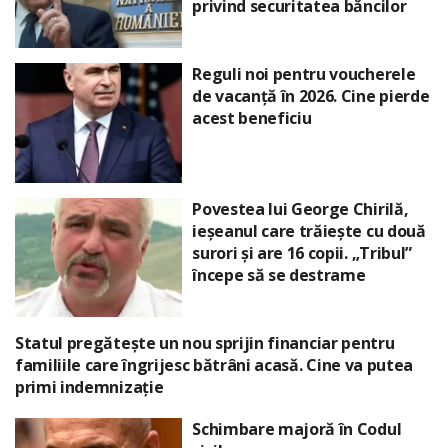
privind securitatea băncilor
Reguli noi pentru voucherele
de vacanță în 2026. Cine pierde
acest beneficiu
Povestea lui George Chirilă,
ieșeanul care trăiește cu două
surori și are 16 copii. „Tribul”
începe să se destrame
Statul pregătește un nou sprijin financiar pentru
familiile care îngrijesc bătrâni acasă. Cine va putea
primi indemnizație
Schimbare majoră în Codul