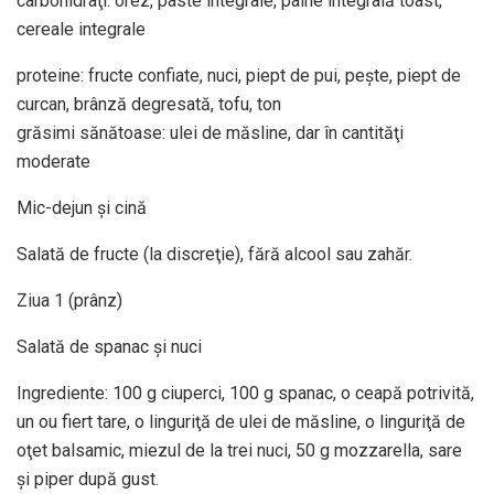
carbohidraţi: orez, paste integrale, pâine integrală toast,
cereale integrale
proteine: fructe confiate, nuci, piept de pui, peşte, piept de
curcan, brânză degresată, tofu, ton
grăsimi sănătoase: ulei de măsline, dar în cantităţi
moderate
Mic-dejun şi cină
Salată de fructe (la discreţie), fără alcool sau zahăr.
Ziua 1 (prânz)
Salată de spanac şi nuci
Ingrediente: 100 g ciuperci, 100 g spanac, o ceapă potrivită,
un ou fiert tare, o linguriţă de ulei de măsline, o linguriţă de
oţet balsamic, miezul de la trei nuci, 50 g mozzarella, sare
şi piper după gust.