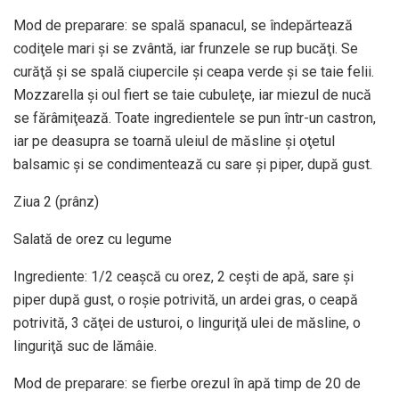
Mod de preparare: se spală spanacul, se îndepărtează
codiţele mari şi se zvântă, iar frunzele se rup bucăţi. Se
curăţă şi se spală ciupercile şi ceapa verde şi se taie felii.
Mozzarella şi oul fiert se taie cubuleţe, iar miezul de nucă
se fărâmiţează. Toate ingredientele se pun într-un castron,
iar pe deasupra se toarnă uleiul de măsline şi oţetul
balsamic şi se condimentează cu sare şi piper, după gust.
Ziua 2 (prânz)
Salată de orez cu legume
Ingrediente: 1/2 ceaşcă cu orez, 2 ceşti de apă, sare şi
piper după gust, o roşie potrivită, un ardei gras, o ceapă
potrivită, 3 căţei de usturoi, o linguriţă ulei de măsline, o
linguriţă suc de lămâie.
Mod de preparare: se fierbe orezul în apă timp de 20 de