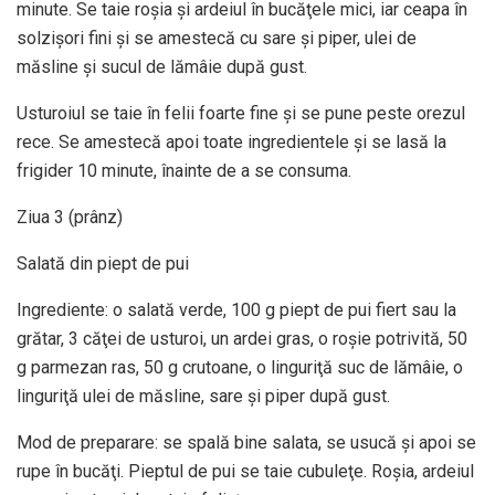
minute. Se taie roşia şi ardeiul în bucăţele mici, iar ceapa în
solzişori fini şi se amestecă cu sare şi piper, ulei de
măsline şi sucul de lămâie după gust.
Usturoiul se taie în felii foarte fine şi se pune peste orezul
rece. Se amestecă apoi toate ingredientele şi se lasă la
frigider 10 minute, înainte de a se consuma.
Ziua 3 (prânz)
Salată din piept de pui
Ingrediente: o salată verde, 100 g piept de pui fiert sau la
grătar, 3 căţei de usturoi, un ardei gras, o roşie potrivită, 50
g parmezan ras, 50 g crutoane, o linguriţă suc de lămâie, o
linguriţă ulei de măsline, sare şi piper după gust.
Mod de preparare: se spală bine salata, se usucă şi apoi se
rupe în bucăţi. Pieptul de pui se taie cubuleţe. Roşia, ardeiul