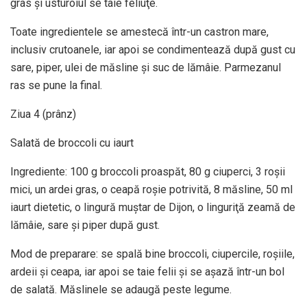
gras şi usturoiul se taie feliuţe.
Toate ingredientele se amestecă într-un castron mare,
inclusiv crutoanele, iar apoi se condimentează după gust cu
sare, piper, ulei de măsline şi suc de lămâie. Parmezanul
ras se pune la final.
Ziua 4 (prânz)
Salată de broccoli cu iaurt
Ingrediente: 100 g broccoli proaspăt, 80 g ciuperci, 3 roşii
mici, un ardei gras, o ceapă roşie potrivită, 8 măsline, 50 ml
iaurt dietetic, o lingură muştar de Dijon, o linguriţă zeamă de
lămâie, sare şi piper după gust.
Mod de preparare: se spală bine broccoli, ciupercile, roşiile,
ardeii şi ceapa, iar apoi se taie felii şi se aşază într-un bol
de salată. Măslinele se adaugă peste legume.