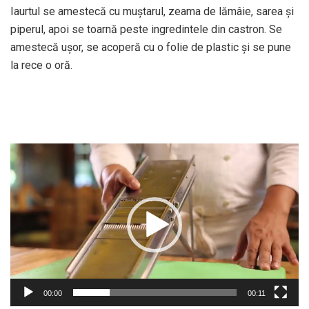
Iaurtul se amestecă cu muştarul, zeama de lămâie, sarea şi
piperul, apoi se toarnă peste ingredintele din castron. Se
amestecă uşor, se acoperă cu o folie de plastic şi se pune
la rece o oră.
Player
video
00:00
00:11