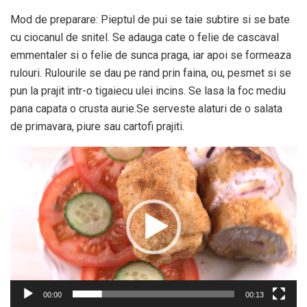
Mod de preparare: Pieptul de pui se taie subtire si se bate
cu ciocanul de snitel. Se adauga cate o felie de cascaval
emmentaler si o felie de sunca praga, iar apoi se formeaza
rulouri. Rulourile se dau pe rand prin faina, ou, pesmet si se
pun la prajit intr-o tigaiecu ulei incins. Se lasa la foc mediu
pana capata o crusta aurie.Se serveste alaturi de o salata
de primavara, piure sau cartofi prajiti.
Player
video
00:00
00:13