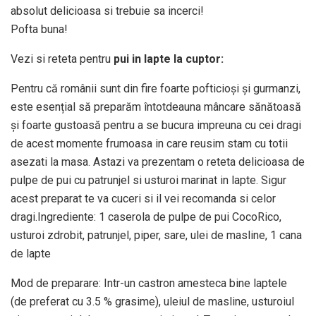
absolut delicioasa si trebuie sa incerci!
Pofta buna!
Vezi si reteta pentru
pui in lapte la cuptor:
Pentru că românii sunt din fire foarte pofticioși și gurmanzi,
este esențial să preparăm întotdeauna mâncare sănătoasă
și foarte gustoasă pentru a se bucura impreuna cu cei dragi
de acest momente frumoasa in care reusim stam cu totii
asezati la masa. Astazi va prezentam o reteta delicioasa de
pulpe de pui cu patrunjel si usturoi marinat in lapte. Sigur
acest preparat te va cuceri si il vei recomanda si celor
dragi.Ingrediente: 1 caserola de pulpe de pui CocoRico,
usturoi zdrobit, patrunjel, piper, sare, ulei de masline, 1 cana
de lapte
Mod de preparare: Intr-un castron amesteca bine laptele
(de preferat cu 3.5 % grasime), uleiul de masline, usturoiul