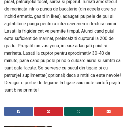
pisat, patrunjelul tocat, sarea si piperul. Turnati amestecul
de marinata intr-o punga de bucatarie (din aceela care se
inchid ermetic, gasiti in Ikea), adaugati pulpele de pui si
agitati bine punga pentru a intra savoarea in textura carnii.
Lasati la frigider cat va permite timpul. Atunci cand puiul
este suficient de marinat, preincalziti cuptorul la 200 de
grade. Pregatiti un vas yena, in care adaugati puiul si
marinata. Lasati la cuptor pentru aproximativ 30-40 de
minute, pana cand pulpele prind o culoare aurie si simtiti ca
sunt gata facute. Se servesc cu sucul din tigaie si cu
patrunjel suplimentar( optional) daca simtiti ca este nevoie!
Desigur o portie de legume la tigaie sau niste cartofi prajiti
sunt bine primite!