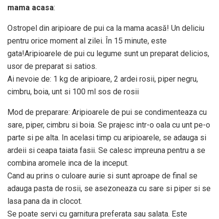
mama acasa
:
Ostropel din aripioare de pui ca la mama acasă! Un deliciu
pentru orice moment al zilei. În 15 minute, este
gata!Aripioarele de pui cu legume sunt un preparat delicios,
usor de preparat si satios.
Ai nevoie de: 1 kg de aripioare, 2 ardei rosii, piper negru,
cimbru, boia, unt si 100 ml sos de rosii
Mod de preparare: Aripioarele de pui se condimenteaza cu
sare, piper, cimbru si boia. Se prajesc intr-o oala cu unt pe-o
parte si pe alta. In acelasi timp cu aripioarele, se adauga si
ardeii si ceapa taiata fasii. Se calesc impreuna pentru a se
combina aromele inca de la inceput.
Cand au prins o culoare aurie si sunt aproape de final se
adauga pasta de rosii, se asezoneaza cu sare si piper si se
lasa pana da in clocot.
Se poate servi cu garnitura preferata sau salata. Este