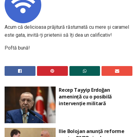
Acum că delicioasa prăjitură răsturnată cu mere şi caramel
este gata, invită-ți prietenii să îți dea un calificativ!
Poftă bună!
Recep Tayyip Erdoğan
amenință cu o posibilă
intervenție militară
Ilie Bolojan anunță reforme