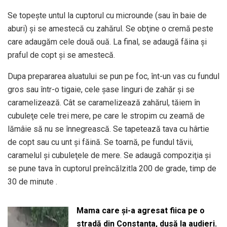
Se topeşte untul la cuptorul cu microunde (sau în baie de
aburi) şi se amestecă cu zahărul. Se obţine o cremă peste
care adaugăm cele două ouă. La final, se adaugă făina şi
praful de copt şi se amestecă.
Dupa prepararea aluatului se pun pe foc, înt-un vas cu fundul
gros sau într-o tigaie, cele şase linguri de zahăr şi se
caramelizează. Cât se caramelizează zahărul, tăiem în
cubuleţe cele trei mere, pe care le stropim cu zeamă de
lămâie să nu se înnegrească. Se tapetează tava cu hârtie
de copt sau cu unt şi făină. Se toarnă, pe fundul tăvii,
caramelul şi cubuleţele de mere. Se adaugă compoziţia şi
se pune tava în cuptorul preîncălzitla 200 de grade, timp de
30 de minute .
Mama care și-a agresat fiica pe o
stradă din Constanța, dusă la audieri.