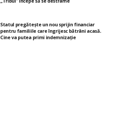
„Tribul” începe să se destrame
Statul pregătește un nou sprijin financiar
pentru familiile care îngrijesc bătrâni acasă.
Cine va putea primi indemnizație