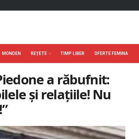
MONDEN
REȚETE
TIMP LIBER
OFERTE FEMINA
Piedone a răbufnit:
lele și relațiile! Nu
!”