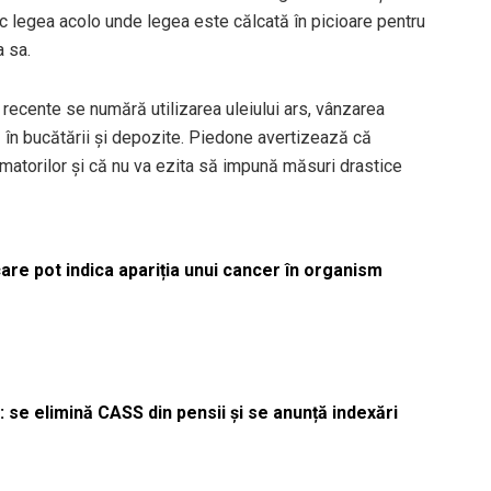
 legea acolo unde legea este călcată în picioare pentru
a sa.
 recente se numără utilizarea uleiului ars, vânzarea
ă în bucătării și depozite. Piedone avertizează că
atorilor și că nu va ezita să impună măsuri drastice
re pot indica apariția unui cancer în organism
 se elimină CASS din pensii și se anunță indexări