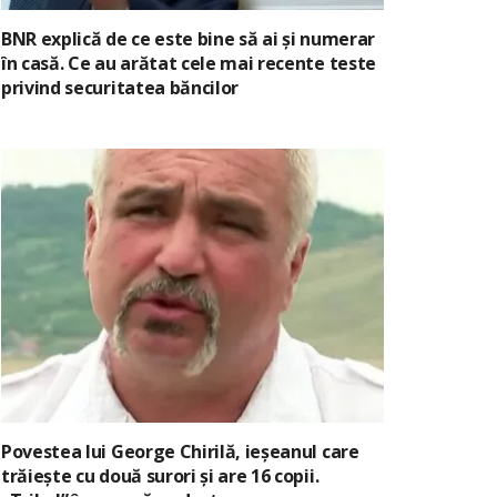
BNR explică de ce este bine să ai și numerar
în casă. Ce au arătat cele mai recente teste
privind securitatea băncilor
Povestea lui George Chirilă, ieșeanul care
trăiește cu două surori și are 16 copii.