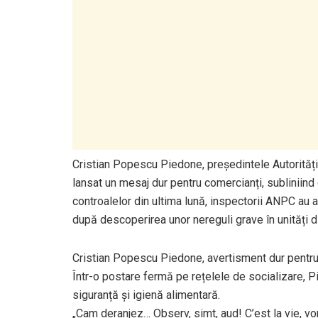
Cristian Popescu Piedone, președintele Autorități
lansat un mesaj dur pentru comercianți, subliniind 
controalelor din ultima lună, inspectorii ANPC au 
după descoperirea unor nereguli grave în unități di
Cristian Popescu Piedone, avertisment dur pent
Într-o postare fermă pe rețelele de socializare, P
siguranță și igienă alimentară.
„Cam deranjez… Observ, simt, aud! C’est la vie, vor