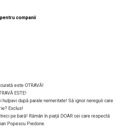
ă pentru companii
ă curată este OTRAVĂ!
 OTRAVĂ ESTE!
hulpavi după parale nemeritate! Să ignor nereguli care
rie? Exclus!
 treci pe bară! Rămân în piață DOAR cei care respectă
stian Popescu Piedone.