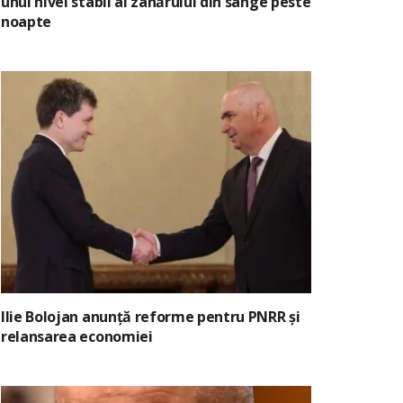
unui nivel stabil al zahărului din sânge peste
noapte
Ilie Bolojan anunță reforme pentru PNRR și
relansarea economiei