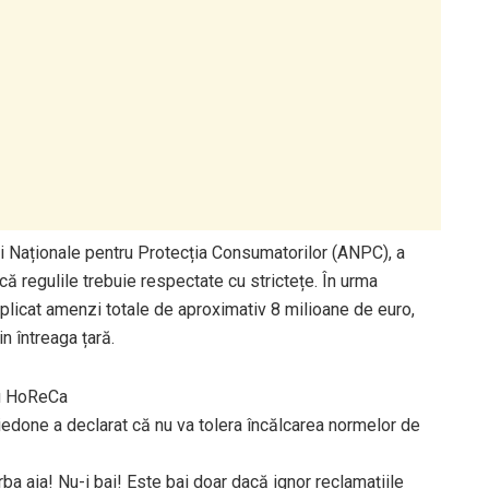
i Naționale pentru Protecția Consumatorilor (ANPC), a
că regulile trebuie respectate cu strictețe. În urma
aplicat amenzi totale de aproximativ 8 milioane de euro,
n întreaga țară.
ru HoReCa
iedone a declarat că nu va tolera încălcarea normelor de
ba aia! Nu-i bai! Este bai doar dacă ignor reclamațiile