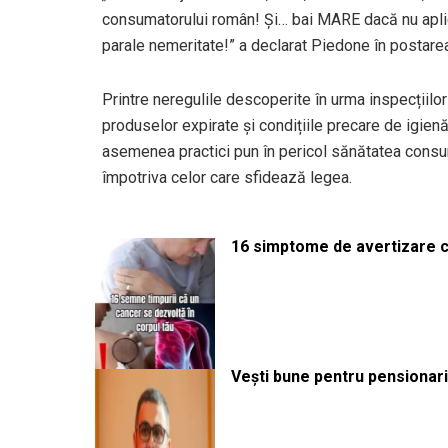
consumatorului român! Și… bai MARE dacă nu aplic
parale nemeritate!” a declarat Piedone în postare
Printre neregulile descoperite în urma inspecțiilor
produselor expirate și condițiile precare de igien
asemenea practici pun în pericol sănătatea consum
împotriva celor care sfidează legea.
16 simptome de avertizare ca
Vești bune pentru pensionari: