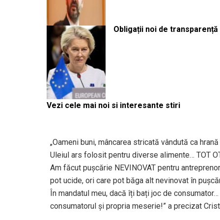
Obligații noi de transparenț
Vezi cele mai noi si interesante stiri
„Oameni buni, mâncarea stricată vândută ca hran
Uleiul ars folosit pentru diverse alimente… TOT
Am făcut pușcărie NEVINOVAT pentru antreprenori 
pot ucide, ori care pot băga alt nevinovat în pușcă
În mandatul meu, dacă îți bați joc de consumator…
consumatorul și propria meserie!” a precizat Cri