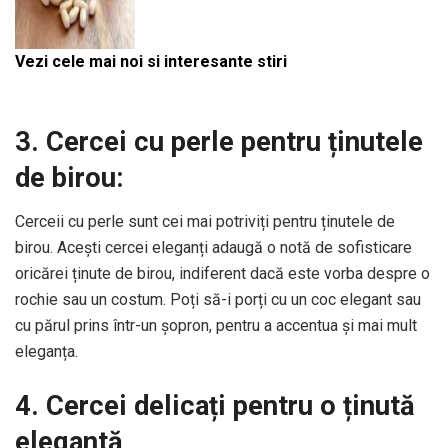
Vezi cele mai noi si interesante stiri
3. Cercei cu perle pentru ținutele
de birou:
Cerceii cu perle sunt cei mai potriviți pentru ținutele de
birou. Acești cercei eleganți adaugă o notă de sofisticare
oricărei ținute de birou, indiferent dacă este vorba despre o
rochie sau un costum. Poți să-i porți cu un coc elegant sau
cu părul prins într-un șopron, pentru a accentua și mai mult
eleganța.
4. Cercei delicați pentru o ținută
elegantă