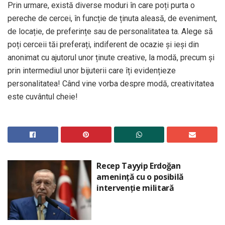
Prin urmare, există diverse moduri în care poți purta o
pereche de cercei, în funcție de ținuta aleasă, de eveniment,
de locație, de preferințe sau de personalitatea ta. Alege să
poți cerceii tăi preferați, indiferent de ocazie și ieși din
anonimat cu ajutorul unor ținute creative, la modă, precum și
prin intermediul unor bijuterii care îți evidențieze
personalitatea! Când vine vorba despre modă, creativitatea
este cuvântul cheie!
Recep Tayyip Erdoğan
amenință cu o posibilă
intervenție militară