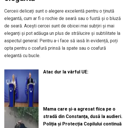
Cerceii delicați sunt o alegere excelentă pentru o ținută
elegantă, cum ar fi o rochie de seară sau o fustă și o bluză
de seară. Acești cercei sunt de obicei mai subțiri și mai
eleganți și pot adăuga un plus de strălucire și subtilitate la
aspectul general. Pentru a-i face să iasă în evidență, poți
opta pentru o coafură prinsă la spate sau o coafură
elegantă cu bucle.
Atac dur la vârful UE:
Mama care și-a agresat fiica pe o
stradă din Constanța, dusă la audieri.
Poliția și Protecția Copilului continuă