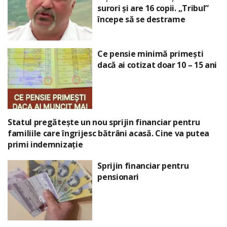
surori și are 16 copii. „Tribul”
începe să se destrame
Ce pensie minimă primești
dacă ai cotizat doar 10 – 15 ani
Statul pregătește un nou sprijin financiar pentru
familiile care îngrijesc bătrâni acasă. Cine va putea
primi indemnizație
Sprijin financiar pentru
pensionari