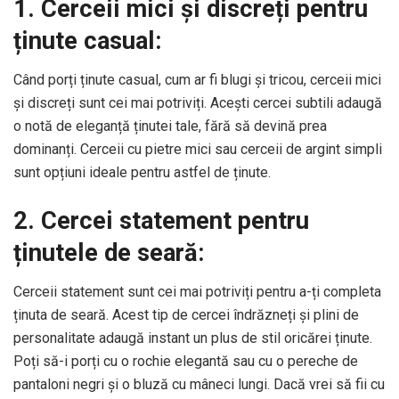
1. Cerceii mici și discreți pentru
ținute casual:
Când porți ținute casual, cum ar fi blugi și tricou, cerceii mici
și discreți sunt cei mai potriviți. Acești cercei subtili adaugă
o notă de eleganță ținutei tale, fără să devină prea
dominanți. Cerceii cu pietre mici sau cerceii de argint simpli
sunt opțiuni ideale pentru astfel de ținute.
2. Cercei statement pentru
ținutele de seară:
Cerceii statement sunt cei mai potriviți pentru a-ți completa
ținuta de seară. Acest tip de cercei îndrăzneți și plini de
personalitate adaugă instant un plus de stil oricărei ținute.
Poți să-i porți cu o rochie elegantă sau cu o pereche de
pantaloni negri și o bluză cu mâneci lungi. Dacă vrei să fii cu