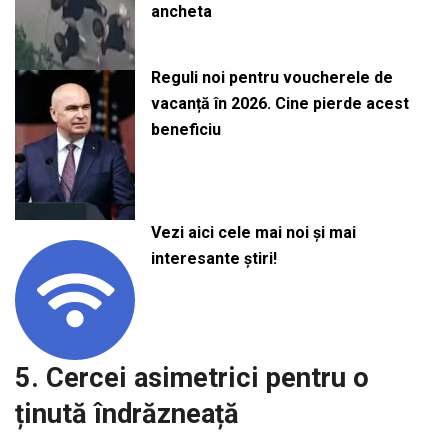
ancheta
Reguli noi pentru voucherele de
vacanță în 2026. Cine pierde acest
beneficiu
Vezi aici cele mai noi și mai
interesante știri!
5. Cercei asimetrici pentru o
ținută îndrăzneață