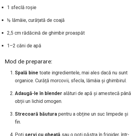
1 sfeclă roșie
½ lămâie, curățată de coajă
2,5 cm rădăcină de ghimbir proaspăt
1–2 căni de apă
Mod de preparare:
Spală bine
toate ingredientele, mai ales dacă nu sunt
organice. Curăță morcovii, sfecla, lămâia și ghimbirul.
Adaugă-le în blender
alături de apă și amestecă până
obții un lichid omogen.
Strecoară băutura
pentru a obține un suc limpede și
fin.
Poți
servi cu gheață
sau o poți păstra în frigider, într-