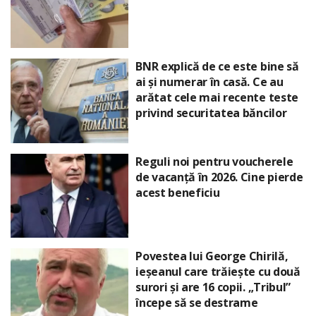
BNR explică de ce este bine să
ai și numerar în casă. Ce au
arătat cele mai recente teste
privind securitatea băncilor
Reguli noi pentru voucherele
de vacanță în 2026. Cine pierde
acest beneficiu
Povestea lui George Chirilă,
ieșeanul care trăiește cu două
surori și are 16 copii. „Tribul”
începe să se destrame