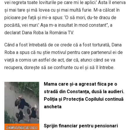
vei regreta toate loviturile pe care mi le aplici.’ Asta îl enerva
și mai tare și mă lovea cu și mai multă furie. M-a călcat în
picioare pe față și mi-a spus: ‘O să mori, du-te dracu de
pocăită, vei muri.’ Așa m-a insultat în mod constant”, a
declarat Dana Roba la România TV.
Când a fost întrebată de ce crede că a fost torturată, Dana
Roba a spus că nu știe motivul pentru care partenerul ei de
viață a comis un astfel de act, dar că, atunci când se va
recupera, dorește să se confrunte cu el și să îl întrebe.
Mama care și-a agresat fiica pe o
stradă din Constanța, dusă la audieri.
Poliția și Protecția Copilului continuă
ancheta
Sprijin financiar pentru pensionari