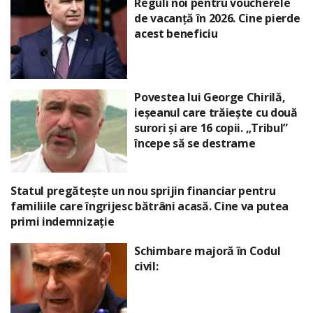
Reguli noi pentru voucherele
de vacanță în 2026. Cine pierde
acest beneficiu
Povestea lui George Chirilă,
ieșeanul care trăiește cu două
surori și are 16 copii. „Tribul”
începe să se destrame
Statul pregătește un nou sprijin financiar pentru
familiile care îngrijesc bătrâni acasă. Cine va putea
primi indemnizație
Schimbare majoră în Codul
civil: