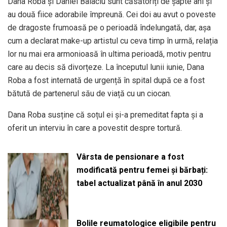
Dana Roba și Daniel Balaciu sunt căsătoriți de șapte ani și
au două fiice adorabile împreună. Cei doi au avut o poveste
de dragoste frumoasă pe o perioadă îndelungată, dar, așa
cum a declarat make-up artistul cu ceva timp în urmă, relația
lor nu mai era armonioasă în ultima perioadă, motiv pentru
care au decis să divorțeze. La începutul lunii iunie, Dana
Roba a fost internată de urgență în spital după ce a fost
bătută de partenerul său de viață cu un ciocan.
Dana Roba susține că soțul ei și-a premeditat fapta și a
oferit un interviu în care a povestit despre tortură.
Vârsta de pensionare a fost
modificată pentru femei și bărbați:
tabel actualizat până în anul 2030
Bolile reumatologice eligibile pentru