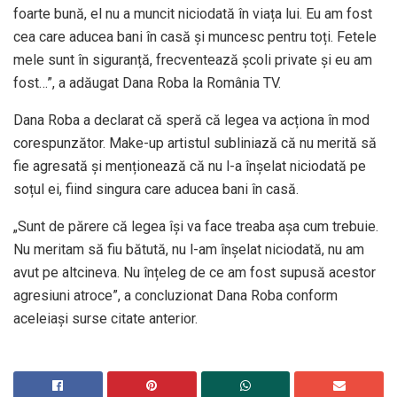
foarte bună, el nu a muncit niciodată în viața lui. Eu am fost
cea care aducea bani în casă și muncesc pentru toți. Fetele
mele sunt în siguranță, frecventează școli private și eu am
fost…”, a adăugat Dana Roba la România TV.
Dana Roba a declarat că speră că legea va acționa în mod
corespunzător. Make-up artistul subliniază că nu merită să
fie agresată și menționează că nu l-a înșelat niciodată pe
soțul ei, fiind singura care aducea bani în casă.
„Sunt de părere că legea își va face treaba așa cum trebuie.
Nu meritam să fiu bătută, nu l-am înșelat niciodată, nu am
avut pe altcineva. Nu înțeleg de ce am fost supusă acestor
agresiuni atroce”, a concluzionat Dana Roba conform
aceleiași surse citate anterior.