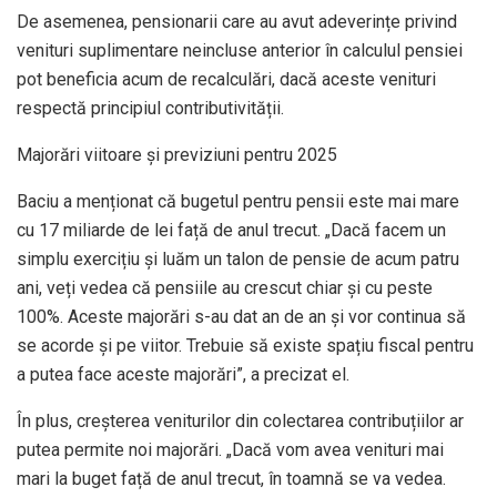
De asemenea, pensionarii care au avut adeverințe privind
venituri suplimentare neincluse anterior în calculul pensiei
pot beneficia acum de recalculări, dacă aceste venituri
respectă principiul contributivității.
Majorări viitoare și previziuni pentru 2025
Baciu a menționat că bugetul pentru pensii este mai mare
cu 17 miliarde de lei față de anul trecut. „Dacă facem un
simplu exercițiu și luăm un talon de pensie de acum patru
ani, veți vedea că pensiile au crescut chiar și cu peste
100%. Aceste majorări s-au dat an de an și vor continua să
se acorde și pe viitor. Trebuie să existe spațiu fiscal pentru
a putea face aceste majorări”, a precizat el.
În plus, creșterea veniturilor din colectarea contribuțiilor ar
putea permite noi majorări. „Dacă vom avea venituri mai
mari la buget față de anul trecut, în toamnă se va vedea.