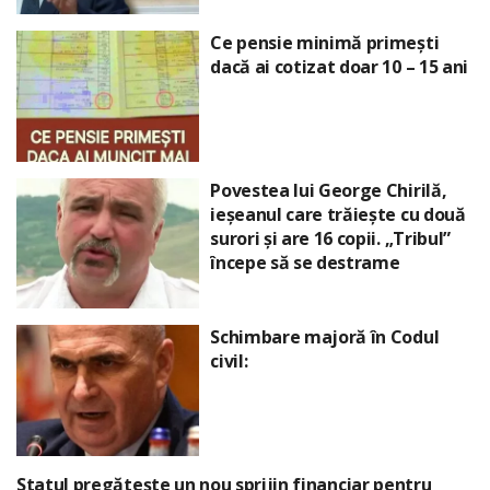
Ce pensie minimă primești
dacă ai cotizat doar 10 – 15 ani
Povestea lui George Chirilă,
ieșeanul care trăiește cu două
surori și are 16 copii. „Tribul”
începe să se destrame
Schimbare majoră în Codul
civil:
Statul pregătește un nou sprijin financiar pentru