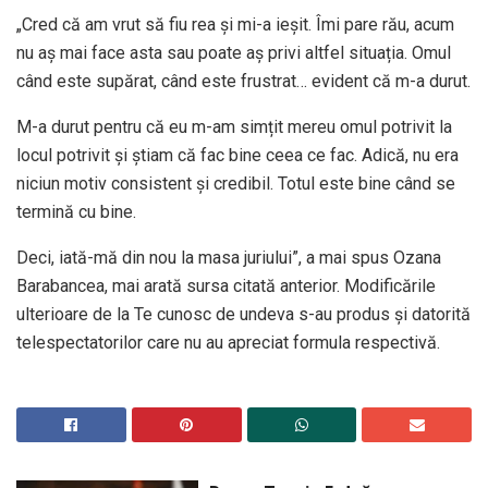
„Cred că am vrut să fiu rea și mi-a ieșit. Îmi pare rău, acum
nu aș mai face asta sau poate aș privi altfel situația. Omul
când este supărat, când este frustrat… evident că m-a durut.
M-a durut pentru că eu m-am simțit mereu omul potrivit la
locul potrivit și știam că fac bine ceea ce fac. Adică, nu era
niciun motiv consistent și credibil. Totul este bine când se
termină cu bine.
Deci, iată-mă din nou la masa juriului”, a mai spus Ozana
Barabancea, mai arată sursa citată anterior. Modificările
ulterioare de la Te cunosc de undeva s-au produs și datorită
telespectatorilor care nu au apreciat formula respectivă.