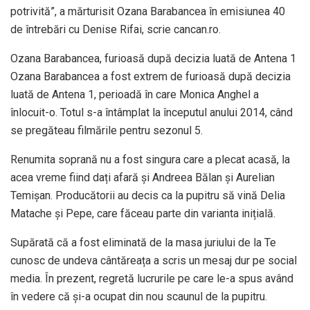
potrivită”, a mărturisit Ozana Barabancea în emisiunea 40
de întrebări cu Denise Rifai, scrie cancan.ro.
Ozana Barabancea, furioasă după decizia luată de Antena 1
Ozana Barabancea a fost extrem de furioasă după decizia
luată de Antena 1, perioadă în care Monica Anghel a
înlocuit-o. Totul s-a întâmplat la începutul anului 2014, când
se pregăteau filmările pentru sezonul 5.
Renumita soprană nu a fost singura care a plecat acasă, la
acea vreme fiind dați afară și Andreea Bălan și Aurelian
Temișan. Producătorii au decis ca la pupitru să vină Delia
Matache și Pepe, care făceau parte din varianta inițială.
Supărată că a fost eliminată de la masa juriului de la Te
cunosc de undeva cântăreața a scris un mesaj dur pe social
media. În prezent, regretă lucrurile pe care le-a spus având
în vedere că și-a ocupat din nou scaunul de la pupitru.