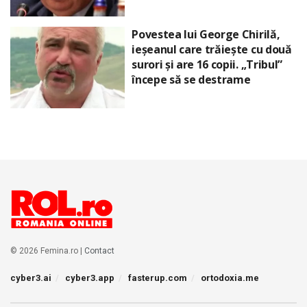
Povestea lui George Chirilă,
ieșeanul care trăiește cu două
surori și are 16 copii. „Tribul”
începe să se destrame
© 2026 Femina.ro |
Contact
cyber3.ai
cyber3.app
fasterup.com
ortodoxia.me