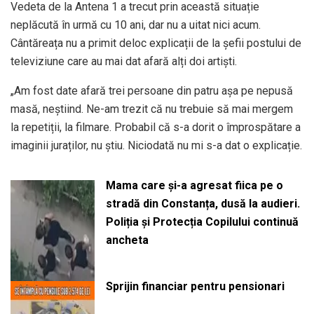
Vedeta de la Antena 1 a trecut prin această situație
neplăcută în urmă cu 10 ani, dar nu a uitat nici acum.
Cântăreața nu a primit deloc explicații de la șefii postului de
televiziune care au mai dat afară alți doi artiști.
„Am fost date afară trei persoane din patru așa pe nepusă
masă, neștiind. Ne-am trezit că nu trebuie să mai mergem
la repetiții, la filmare. Probabil că s-a dorit o împrospătare a
imaginii juraților, nu știu. Niciodată nu mi s-a dat o explicație.
Mama care și-a agresat fiica pe o
stradă din Constanța, dusă la audieri.
Poliția și Protecția Copilului continuă
ancheta
Sprijin financiar pentru pensionari