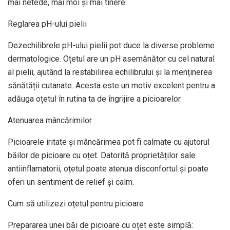
mai netede, mai moi și mai tinere.
Reglarea pH-ului pielii
Dezechilibrele pH-ului pielii pot duce la diverse probleme
dermatologice. Oțetul are un pH asemănător cu cel natural
al pielii, ajutând la restabilirea echilibrului și la menținerea
sănătății cutanate. Acesta este un motiv excelent pentru a
adăuga oțetul în rutina ta de îngrijire a picioarelor.
Atenuarea mâncărimilor
Picioarele iritate și mâncărimea pot fi calmate cu ajutorul
băilor de picioare cu oțet. Datorită proprietăților sale
antiinflamatorii, oțetul poate atenua disconfortul și poate
oferi un sentiment de relief și calm.
Cum să utilizezi oțetul pentru picioare
Prepararea unei băi de picioare cu oțet este simplă: