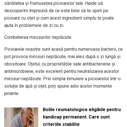
sănătatea și frumusețea picioarelor tale. Haide să
descoperim împreună de ce este bine să te speli pe
picioare cu oțet și cum acest ingredient simplu te poate
ajuta în problemele de zi cu zi.
Combaterea mirosurilor neplăcute
Picioarele noastre sunt acasă pentru numeroase bacterii, ce
pot provoca mirosuri neplăcute, mai ales după o zi lungă și
obositoare. Oțetul, cu proprietățile sale antibacteriene și
antimicrobiene, este excelent pentru neutralizarea acestor
mirosuri neplăcute. Prin simpla înmuiere a picioarelor într-o
soluție de apă și oțet, poți spune adio acelor momente
jenante.
Bolile reumatologice eligibile pentru
handicap permanent. Care sunt
criteriile stabilite