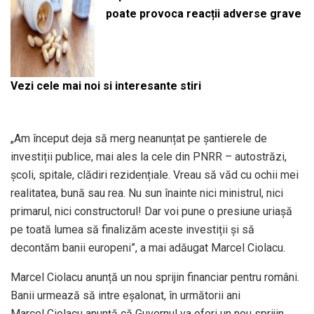
poate provoca reacții adverse grave
Vezi cele mai noi si interesante stiri
„Am început deja să merg neanunțat pe șantierele de
investiții publice, mai ales la cele din PNRR – autostrăzi,
școli, spitale, clădiri rezidențiale. Vreau să văd cu ochii mei
realitatea, bună sau rea. Nu sun înainte nici ministrul, nici
primarul, nici constructorul! Dar voi pune o presiune uriașă
pe toată lumea să finalizăm aceste investiții și să
decontăm banii europeni”, a mai adăugat Marcel Ciolacu.
Marcel Ciolacu anunță un nou sprijin financiar pentru români.
Banii urmează să intre eșalonat, în următorii ani
Marcel Ciolacu anunță că Guvernul va oferi un nou sprijin