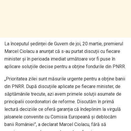
La începutul ședinței de Guvern de joi, 20 martie, premierul
Marcel Ciolacu a anunțat că s-au purtat discuții cu fiecare
minister și în perioada imediat următoare vor fi puse în
aplicare soluțiile decise pentru a obține fondurile din PNRR.
„Prioritatea zilei sunt măsurile urgente pentru a obține banii
din PNRR. După discuțiile aplicate pe fiecare minister, de
săptămânile trecute, azi avem primele soluții asumate de
principalii coordonatori de reforme. Discutăm în primă
lectură deciziile ce oferă garanția că îndeplinim la virgulă
jaloanele convenite cu Comisia Europeană și deblocăm
banii României”, a declarat Marcel Ciolacu, fără să