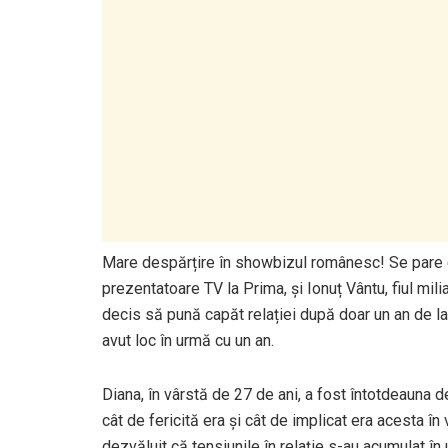
Mare despărțire în showbizul românesc! Se pare 
prezentatoare TV la Prima, și Ionuț Vântu, fiul milia
decis să pună capăt relației după doar un an de la 
avut loc în urmă cu un an.
Diana, în vârstă de 27 de ani, a fost întotdeauna d
cât de fericită era și cât de implicat era acesta în v
dezvăluit că tensiunile în relație s-au acumulat în u