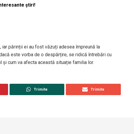
nteresante știri!
an, iar părinții ei au fost văzuți adesea împreună la
acă este vorba de o despărțire, se ridică întrebări cu
l și cum va afecta această situație familia lor.
Trimite
Trimite