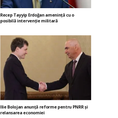
Recep Tayyip Erdoğan amenință cu o
posibilă intervenție militară
Ilie Bolojan anunță reforme pentru PNRR și
relansarea economiei