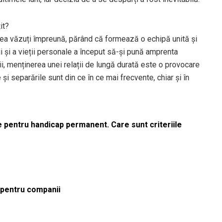
it?
desea văzuți împreună, părând că formează o echipă unită și
ții și a vieții personale a început să-și pună amprenta
ii, menținerea unei relații de lungă durată este o provocare
le și separările sunt din ce în ce mai frecvente, chiar și în
le pentru handicap permanent. Care sunt criteriile
ă pentru companii