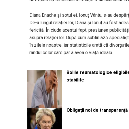
Diana Enache și soțul ei, Ionuț Vântu, s-au despărț
De-a lungul relației lor, Diana și Ionuț au fost a
fericită. În ciuda acestui fapt, presiunea publicită
asupra relației lor. După cum subliniază specialișt
în zilele noastre, iar statisticile arată că divorțuri
rândul celor care par a avea o viață ideală.
Bolile reumatologice eligibi
stabilite
Obligații noi de transparenț