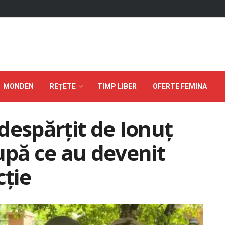
MONDEN
REȚETE
TIMP LIBER
OFERTE FEMINA
despărțit de Ionuț
upă ce au devenit
cție