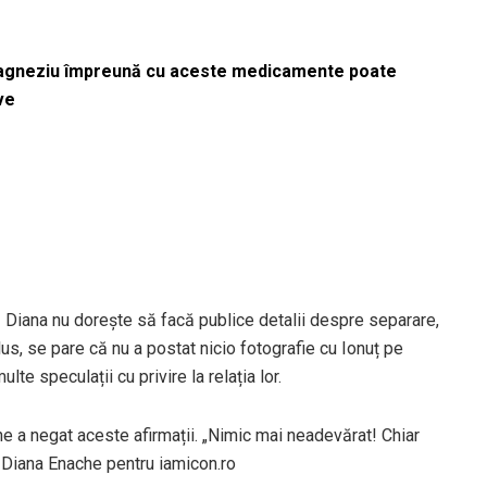
magneziu împreună cu aceste medicamente poate
ve
ă Diana nu dorește să facă publice detalii despre separare,
lus, se pare că nu a postat nicio fotografie cu Ionuț pe
te speculații cu privire la relația lor.
e a negat aceste afirmații. „Nimic mai neadevărat! Chiar
 Diana Enache pentru iamicon.ro