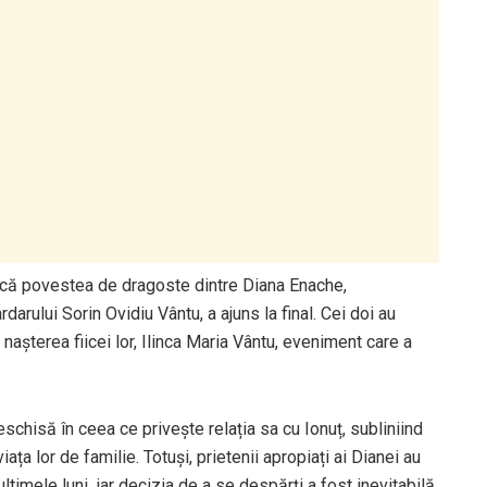
că povestea de dragoste dintre Diana Enache,
rdarului Sorin Ovidiu Vântu, a ajuns la final. Cei doi au
nașterea fiicei lor, Ilinca Maria Vântu, eveniment care a
eschisă în ceea ce privește relația sa cu Ionuț, subliniind
iața lor de familie. Totuși, prietenii apropiați ai Dianei au
ltimele luni, iar decizia de a se despărți a fost inevitabilă.