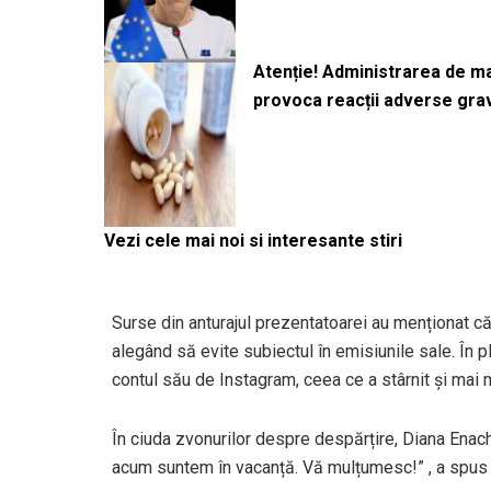
Atenție! Administrarea de 
provoca reacții adverse gra
Vezi cele mai noi si interesante stiri
Surse din anturajul prezentatoarei au menționat c
alegând să evite subiectul în emisiunile sale. În p
contul său de Instagram, ceea ce a stârnit și mai mul
În ciuda zvonurilor despre despărțire, Diana Enach
acum suntem în vacanță. Vă mulțumesc!” , a spus