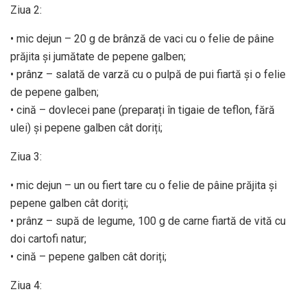
Ziua 2:
• mic dejun – 20 g de brânză de vaci cu o felie de pâine
prăjita și jumătate de pepene galben;
• prânz – salată de varză cu o pulpă de pui fiartă și o felie
de pepene galben;
• cină – dovlecei pane (preparați în tigaie de teflon, fără
ulei) și pepene galben cât doriți;
Ziua 3:
• mic dejun – un ou fiert tare cu o felie de pâine prăjita și
pepene galben cât doriți;
• prânz – supă de legume, 100 g de carne fiartă de vită cu
doi cartofi natur;
• cină – pepene galben cât doriți;
Ziua 4: