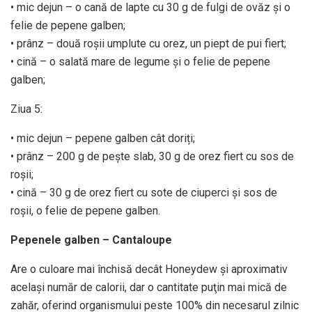
• mic dejun – o cană de lapte cu 30 g de fulgi de ovăz și o
felie de pepene galben;
• prânz – două roșii umplute cu orez, un piept de pui fiert;
• cină – o salată mare de legume și o felie de pepene
galben;
Ziua 5:
• mic dejun – pepene galben cât doriți;
• prânz – 200 g de pește slab, 30 g de orez fiert cu sos de
roșii;
• cină – 30 g de orez fiert cu sote de ciuperci și sos de
roșii, o felie de pepene galben.
Pepenele galben – Cantaloupe
Are o culoare mai închisă decât Honeydew şi aproximativ
acelaşi număr de calorii, dar o cantitate puţin mai mică de
zahăr, oferind organismului peste 100% din necesarul zilnic