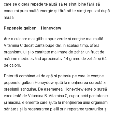
care se digeră repede te ajută să te simţi bine fără să
consumi prea multă energie şi fără să te simţi epuizat după
masă.
Pepenele galben – Honeydew
Are o culoare mai gălbui spre verde şi conţine mai multă
Vitamina C decât Cantaloupe dar, în acelaşi timp, oferă
organismului şi o cantitate mai mare de zahăr, un fruct de
mărime medie având aproximativ 14 grame de zahăr şi 64
de calorii.
Datorită combinaţiei de apă şi potasiu pe care le conţine,
pepenele galben Honeydew ajută la menţinerea corectă a
presiunii sanguine. De asemenea, Honeydew este o sursă
excelentă de Vitamina B, Vitamina C, cupru, acid pantotenic
şi niacină, elemente care ajută la menţinerea unui organism
sănătos şi la regenerarea pielii prin repararea ţesuturilor şi