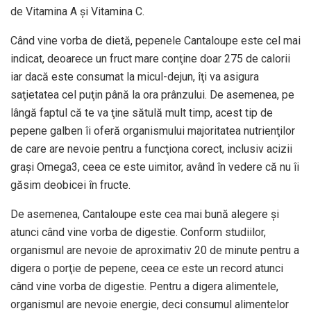
de Vitamina A şi Vitamina C.
Când vine vorba de dietă, pepenele Cantaloupe este cel mai
indicat, deoarece un fruct mare conţine doar 275 de calorii
iar dacă este consumat la micul-dejun, îţi va asigura
saţietatea cel puţin până la ora prânzului. De asemenea, pe
lângă faptul că te va ţine sătulă mult timp, acest tip de
pepene galben îi oferă organismului majoritatea nutrienţilor
de care are nevoie pentru a funcţiona corect, inclusiv acizii
graşi Omega3, ceea ce este uimitor, având în vedere că nu îi
găsim deobicei în fructe.
De asemenea, Cantaloupe este cea mai bună alegere şi
atunci când vine vorba de digestie. Conform studiilor,
organismul are nevoie de aproximativ 20 de minute pentru a
digera o porţie de pepene, ceea ce este un record atunci
când vine vorba de digestie. Pentru a digera alimentele,
organismul are nevoie energie, deci consumul alimentelor