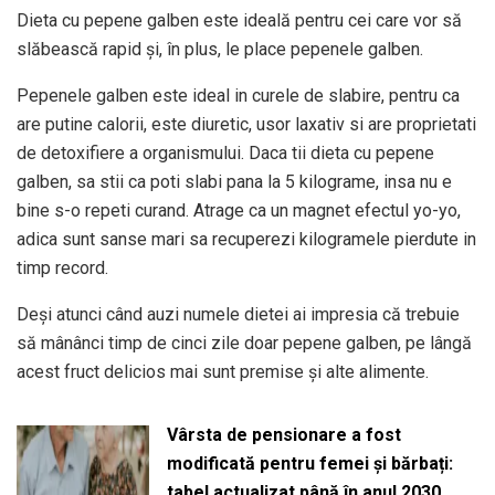
Dieta cu pepene galben este ideală pentru cei care vor să
slăbească rapid și, în plus, le place pepenele galben.
Pepenele galben este ideal in curele de slabire, pentru ca
are putine calorii, este diuretic, usor laxativ si are proprietati
de detoxifiere a organismului. Daca tii dieta cu pepene
galben, sa stii ca poti slabi pana la 5 kilograme, insa nu e
bine s-o repeti curand. Atrage ca un magnet efectul yo-yo,
adica sunt sanse mari sa recuperezi kilogramele pierdute in
timp record.
Deși atunci când auzi numele dietei ai impresia că trebuie
să mânânci timp de cinci zile doar pepene galben, pe lângă
acest fruct delicios mai sunt premise și alte alimente.
Vârsta de pensionare a fost
modificată pentru femei și bărbați:
tabel actualizat până în anul 2030