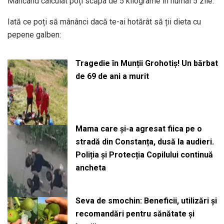
Mâncând calculat poți scăpa de 5 kilograme în numai 5 zile.
Iată ce poți să mânânci dacă te-ai hotărât să ții dieta cu
pepene galben:
Tragedie în Munții Grohotiș! Un bărbat
de 69 de ani a murit
Mama care și-a agresat fiica pe o
stradă din Constanța, dusă la audieri.
Poliția și Protecția Copilului continuă
ancheta
Seva de smochin: Beneficii, utilizări și
recomandări pentru sănătate și