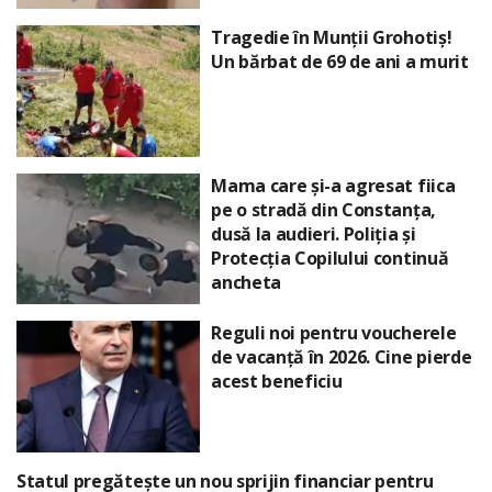
Tragedie în Munții Grohotiș!
Un bărbat de 69 de ani a murit
Mama care și-a agresat fiica
pe o stradă din Constanța,
dusă la audieri. Poliția și
Protecția Copilului continuă
ancheta
Reguli noi pentru voucherele
de vacanță în 2026. Cine pierde
acest beneficiu
Statul pregătește un nou sprijin financiar pentru