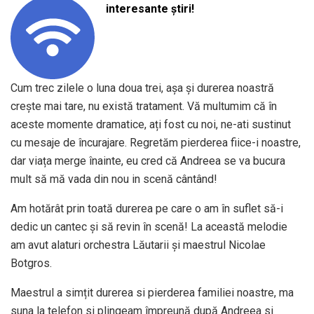
interesante știri!
Cum trec zilele o luna doua trei, așa și durerea noastră
crește mai tare, nu există tratament. Vă multumim că în
aceste momente dramatice, ați fost cu noi, ne-ati sustinut
cu mesaje de încurajare. Regretăm pierderea fiice-i noastre,
dar viața merge înainte, eu cred că Andreea se va bucura
mult să mă vada din nou in scenă cântând!
Am hotărât prin toată durerea pe care o am în suflet să-i
dedic un cantec și să revin în scenă! La această melodie
am avut alaturi orchestra Lăutarii și maestrul Nicolae
Botgros.
Maestrul a simțit durerea si pierderea familiei noastre, ma
suna la telefon si plingeam împreună după Andreea si