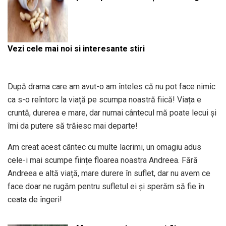
Vezi cele mai noi si interesante stiri
După drama care am avut-o am înteles că nu pot face nimic
ca s-o reîntorc la viață pe scumpa noastră fiică! Viața e
cruntă, durerea e mare, dar numai cântecul mă poate lecui și
îmi da putere să trăiesc mai departe!
Am creat acest cântec cu multe lacrimi, un omagiu adus
cele-i mai scumpe ființe floarea noastra Andreea. Fără
Andreea e altă viață, mare durere în suflet, dar nu avem ce
face doar ne rugăm pentru sufletul ei și sperăm să fie în
ceata de îngeri!