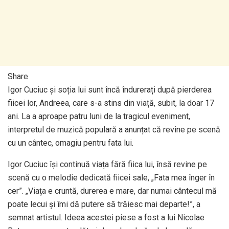
Share
Igor Cuciuc și soția lui sunt încă îndurerați după pierderea
fiicei lor, Andreea, care s-a stins din viață, subit, la doar 17
ani. La a aproape patru luni de la tragicul eveniment,
interpretul de muzică populară a anunțat că revine pe scenă
cu un cântec, omagiu pentru fata lui.
Igor Cuciuc își continuă viața fără fiica lui, însă revine pe
scenă cu o melodie dedicată fiicei sale, „Fata mea înger în
cer”. „Viața e cruntă, durerea e mare, dar numai cântecul mă
poate lecui și îmi dă putere să trăiesc mai departe!”, a
semnat artistul. Ideea acestei piese a fost a lui Nicolae