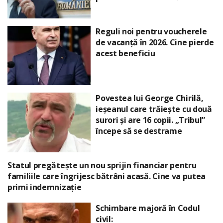
Reguli noi pentru voucherele
de vacanță în 2026. Cine pierde
acest beneficiu
Povestea lui George Chirilă,
ieșeanul care trăiește cu două
surori și are 16 copii. „Tribul”
începe să se destrame
Statul pregătește un nou sprijin financiar pentru
familiile care îngrijesc bătrâni acasă. Cine va putea
primi indemnizație
Schimbare majoră în Codul
civil: