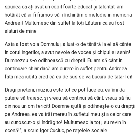
spunea ca ați avut un copil foarte educat și talentat, am
hotărât că ar fi frumos să-i închinăm o melodie în memoria
Andreei! Multumesc din suflet la toți Lăutarii ca au fost
alaturi de mine.
Asta a fost voia Domnului, a luat-o de tânără la el să cânte
în corul ingerilor, a avut nevoie de vocea și chipul ei senin!
Dumnezeu s-o odihnească cu drepții. Eu am să cânt în
continuare chiar dacă am durere în suflet pentru Andreea
fata mea iubită cred că ea de sus se va bucura de tata-l ei!
Dragi prieteni, muzica este tot ce pot face eu, ea îmi da
putere să traiesc, și vreau să continui să cânt, vreau să fiu
din nou un om fericit! Doamne ajută și odihnește-o cu drepții
pe Andreea, ea va trăi mereu în sufletul meu și a celor care
au cunoscut-o și îndrăgito! Multumesc la toți, eu revin în
scenă!”, a scris Igor Cuciuc, pe rețelele sociale.