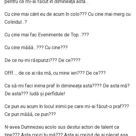
pentru ce mi-ai făcut în dimineața asta…
Cu cine mai cânt eu de acum în colo??? Cu cine mai merg cu
Colindul…?
Cu cine mai fac Evenimente de Top…???
Cu cine măăă…??? Cu cine???
De ce nu-mi răspunzi??? De ce????
Offf…. de ce ai râs mă, cu mine ieri??? De ce???
Ca să-mi faci inima praf în dimineața asta???? De asta mă?
De asta??? Iudă și perfidule!
Ce pun eu acum în locul inimii pe care mi-ai făcut-o praf???
Ce pun măăă, ce pun???
N-avea Dumnezeu acolo sus destui actori de talent ca
tine??? Asta crezi tu mă??? Asta ai crezut de ai plecat asa…