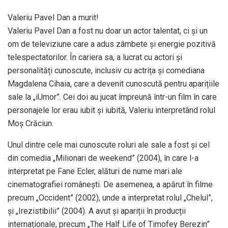
Valeriu Pavel Dan a murit!
Valeriu Pavel Dan a fost nu doar un actor talentat, ci și un
om de televiziune care a adus zâmbete și energie pozitivă
telespectatorilor. În cariera sa, a lucrat cu actori și
personalități cunoscute, inclusiv cu actrița și comediana
Magdalena Cihaia, care a devenit cunoscută pentru aparițiile
sale la „iUmor”. Cei doi au jucat împreună într-un film în care
personajele lor erau iubit și iubită, Valeriu interpretând rolul
Moș Crăciun.
Unul dintre cele mai cunoscute roluri ale sale a fost și cel
din comedia „Milionari de weekend” (2004), în care l-a
interpretat pe Fane Ecler, alături de nume mari ale
cinematografiei românești. De asemenea, a apărut în filme
precum „Occident” (2002), unde a interpretat rolul „Chelul”,
și „Irezistibilii” (2004). A avut și apariții în producții
internaționale, precum „The Half Life of Timofey Berezin”