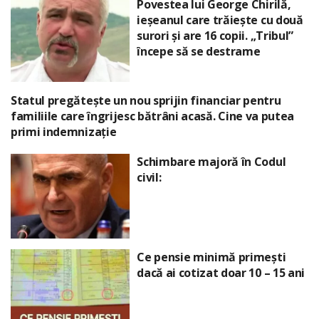
Povestea lui George Chirilă,
ieșeanul care trăiește cu două
surori și are 16 copii. „Tribul”
începe să se destrame
Statul pregătește un nou sprijin financiar pentru
familiile care îngrijesc bătrâni acasă. Cine va putea
primi indemnizație
Schimbare majoră în Codul
civil:
Ce pensie minimă primești
dacă ai cotizat doar 10 – 15 ani