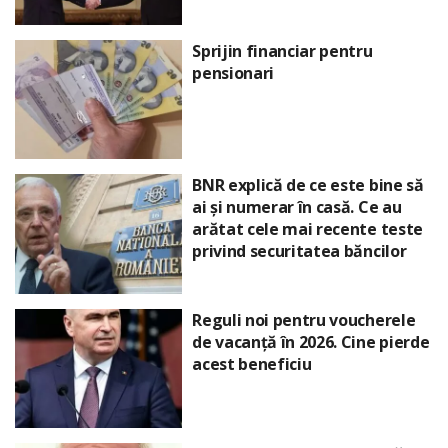
Sprijin financiar pentru
pensionari
BNR explică de ce este bine să
ai și numerar în casă. Ce au
arătat cele mai recente teste
privind securitatea băncilor
Reguli noi pentru voucherele
de vacanță în 2026. Cine pierde
acest beneficiu