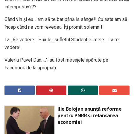
intempestiv???
Când vin și eu… am să te bat până la sânge!! Cu asta am să
încep când ne vom revedea. Îți promit solemn!!!
La…Re vedere …Puiule ..sufletul Studenției mele… La re
vedere!
Valeriu Pavel Dan…..”, au fost mesajele apărute pe
Facebook de la apropiați.
Ilie Bolojan anunță reforme
pentru PNRR și relansarea
economiei