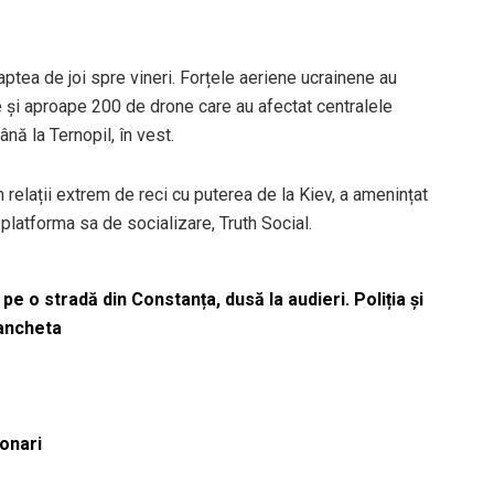
oaptea de joi spre vineri. Forțele aeriene ucrainene au
te și aproape 200 de drone care au afectat centralele
ână la Ternopil, în vest.
 relații extrem de reci cu puterea de la Kiev, a amenințat
 platforma sa de socializare, Truth Social.
pe o stradă din Constanța, dusă la audieri. Poliția și
 ancheta
ionari