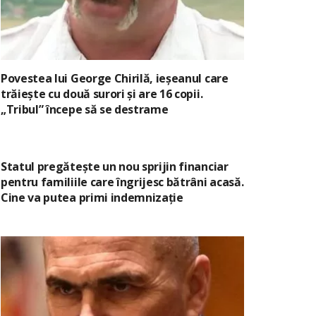
Povestea lui George Chirilă, ieșeanul care
trăiește cu două surori și are 16 copii.
„Tribul” începe să se destrame
Statul pregătește un nou sprijin financiar
pentru familiile care îngrijesc bătrâni acasă.
Cine va putea primi indemnizație