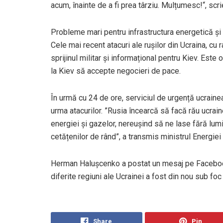
acum, înainte de a fi prea târziu. Mulțumesc!“, scri
Probleme mari pentru infrastructura energetică ș
Cele mai recent atacuri ale rușilor din Ucraina, cu
sprijinul militar și informațional pentru Kiev. Est
la Kiev să accepte negocieri de pace.
În urmă cu 24 de ore, serviciul de urgență ucrainean
urma atacurilor. ”Rusia încearcă să facă rău ucraine
energiei și gazelor, nereușind să ne lase fără lum
cetățenilor de rând”, a transmis ministrul Energiei 
Herman Halușcenko a postat un mesaj pe Facebook
diferite regiuni ale Ucrainei a fost din nou sub fo
Share
Pin