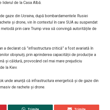
e liderul de la Casa Albă.
i de gaze din Ucraina, după bombardamentele Rusiei
 rachete și drone, vin în contextul în care SUA au suspendat
e o metodă prin care Trump vrea să convingă autoritățile de
 a declarat că ”infrastructura critică” a fost avariată în
nilor obișnuiți, prin aprinderea capacității de producție a
ină și căldură, provocând cel mai mare prejudiciu
de la Kiev.
 unde anunță că infrastructura energetică și de gaze din
c masiv de rachete și drone.
Trimite
Trimite