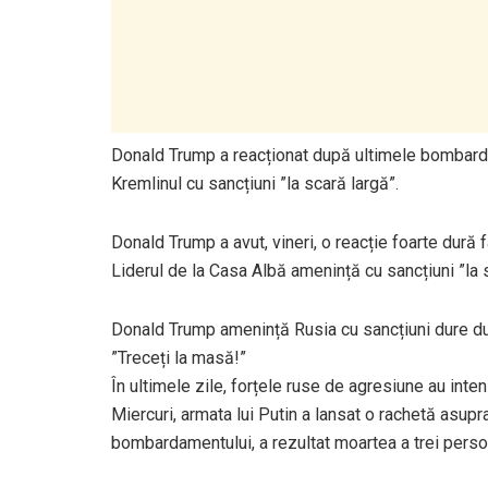
Donald Trump a reacționat după ultimele bombard
Kremlinul cu sancțiuni ”la scară largă”.
Donald Trump a avut, vineri, o reacție foarte dur
Liderul de la Casa Albă amenință cu sancțiuni ”la 
Donald Trump amenință Rusia cu sancțiuni dure d
”Treceți la masă!”
În ultimele zile, forțele ruse de agresiune au inte
Miercuri, armata lui Putin a lansat o rachetă asupra
bombardamentului, a rezultat moartea a trei persoa