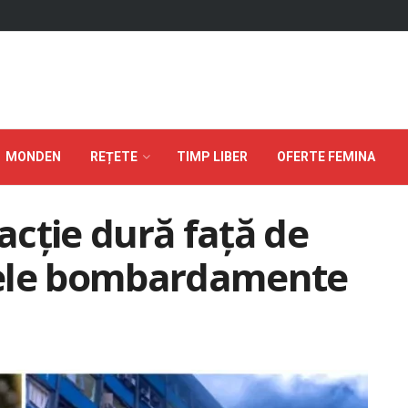
MONDEN
REȚETE
TIMP LIBER
OFERTE FEMINA
cție dură față de
mele bombardamente