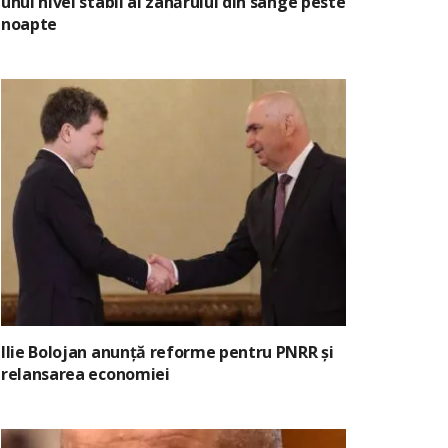
unui nivel stabil al zahărului din sânge peste
noapte
Ilie Bolojan anunță reforme pentru PNRR și
relansarea economiei