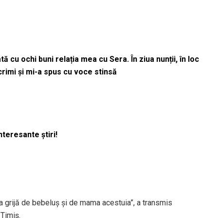
 cu ochi buni relația mea cu Sera. În ziua nunții, în loc
acrimi și mi-a spus cu voce stinsă
nteresante știri!
ea grijă de bebeluş şi de mama acestuia”, a transmis
Timiş.