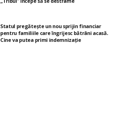
„Tribul” începe să se destrame
Statul pregătește un nou sprijin financiar
pentru familiile care îngrijesc bătrâni acasă.
Cine va putea primi indemnizație