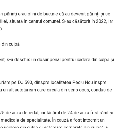
ri părinți erau plini de bucurie că au devenit părinți și se
iei, situată în centrul comunei. S-au căsătorit în 2022, iar
ă.
e din culpă
ent, s-a deschis un dosar penal pentru ucidere din culpă și
turism pe DJ 593, dinspre localitatea Peciu Nou înspre
 cu un alt autoturism care circula din sens opus, condus de
5 de ani a decedat, iar tânărul de 24 de ani a fost rănit şi
lor medicale de specialitate. În cauză a fost întocmit un
de ucidere din culpă şi vătămare corporală din culpă”, a