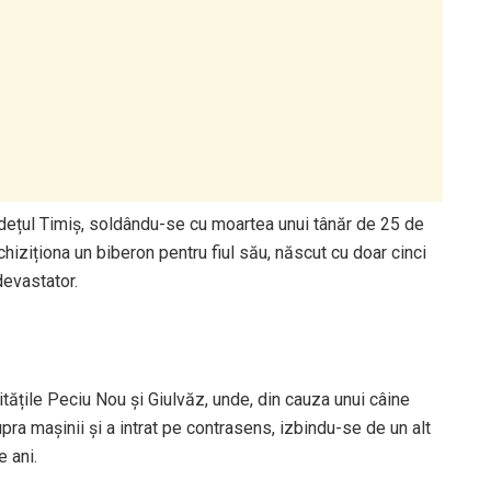
 județul Timiș, soldându-se cu moartea unui tânăr de 25 de
hiziționa un biberon pentru fiul său, născut cu doar cinci
devastator.
litățile Peciu Nou și Giulvăz, unde, din cauza unui câine
supra mașinii și a intrat pe contrasens, izbindu-se de un alt
 ani.