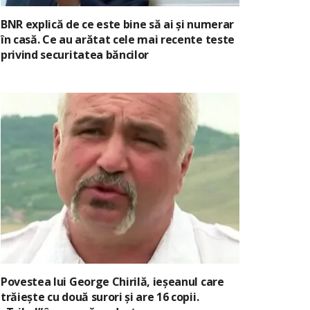
BNR explică de ce este bine să ai și numerar
în casă. Ce au arătat cele mai recente teste
privind securitatea băncilor
Povestea lui George Chirilă, ieșeanul care
trăiește cu două surori și are 16 copii.