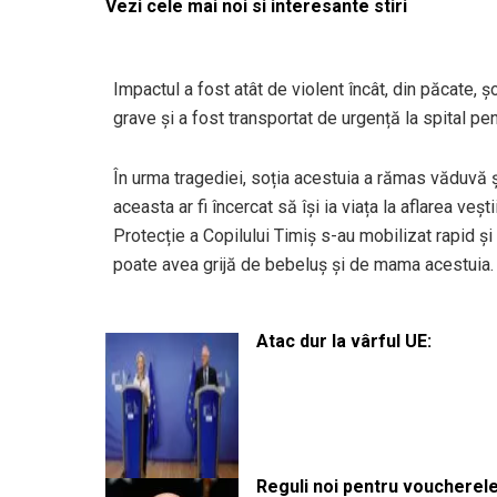
Vezi cele mai noi si interesante stiri
Impactul a fost atât de violent încât, din păcate, șo
grave și a fost transportat de urgență la spital pent
În urma tragediei, soția acestuia a rămas văduvă și
aceasta ar fi încercat să își ia viața la aflarea veș
Protecție a Copilului Timiș s-au mobilizat rapid și 
poate avea grijă de bebeluș și de mama acestuia.
Atac dur la vârful UE:
Reguli noi pentru voucherele