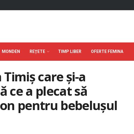
MONDEN
REȚETE
TIMP LIBER
OFERTE FEMINA
 Timiș care și-a
ă ce a plecat să
on pentru bebelușul