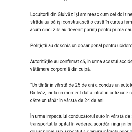
Locuitorii din Giulvăz își amintesc cum cei doi tine
străduiau să își construiască o casă în curtea famil
acum cinci zile au devenit părinți pentru prima oar
Polițiștii au deschis un dosar penal pentru ucider
Autoritățile au confirmat că, în urma acestui accid
vătămare corporală din culpă.
”Un tânăr în vârstă de 25 de ani a condus un auto
Giulvăz, iar la un moment dat a intrat în coliziune
către un tânăr în vârstă de 24 de ani.
În urma impactului conducătorul auto în vârstă de 2
transportat la spital în vederea acordării îngrijiri
dosar penal sub aspectul săvârşirii infracţiunilor 