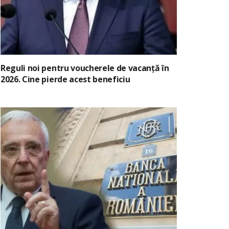
Reguli noi pentru voucherele de vacanță în
2026. Cine pierde acest beneficiu