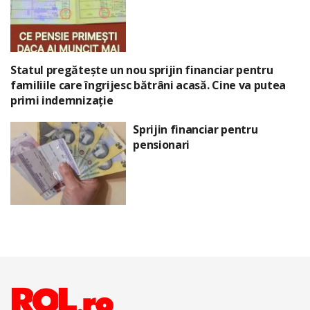
Statul pregătește un nou sprijin financiar pentru
familiile care îngrijesc bătrâni acasă. Cine va putea
primi indemnizație
Sprijin financiar pentru
pensionari