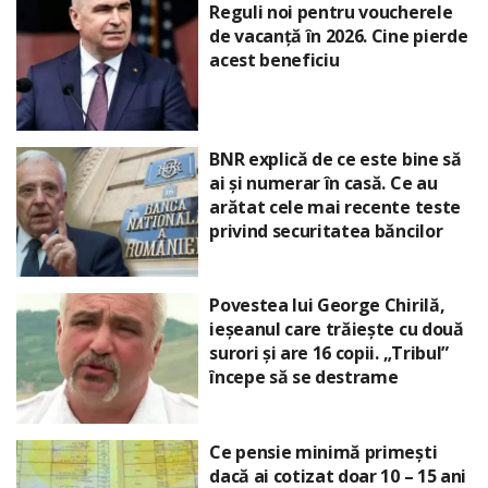
Reguli noi pentru voucherele
de vacanță în 2026. Cine pierde
acest beneficiu
BNR explică de ce este bine să
ai și numerar în casă. Ce au
arătat cele mai recente teste
privind securitatea băncilor
Povestea lui George Chirilă,
ieșeanul care trăiește cu două
surori și are 16 copii. „Tribul”
începe să se destrame
Ce pensie minimă primești
dacă ai cotizat doar 10 – 15 ani