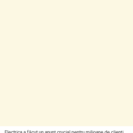
Electrica a făcut un anunț crucial pentru milioane de clienți