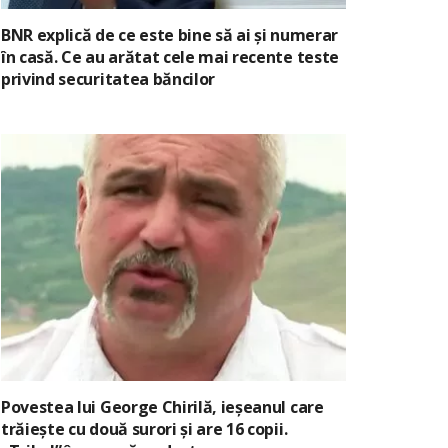
BNR explică de ce este bine să ai și numerar
în casă. Ce au arătat cele mai recente teste
privind securitatea băncilor
Povestea lui George Chirilă, ieșeanul care
trăiește cu două surori și are 16 copii.