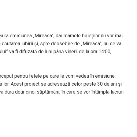
ășura emisiunea „Mireasa”, dar mamele băieților nu vor mai
n căutarea iubirii și, spre deosebire de „Mireasa”, nu se va
i” va fi difuzată de luni până vineri, de la ora 14:00,
nceput pentru fetele pe care le vom vedea în emisiune,
ța lor. Acest proiect se adresează celor peste 30 de ani și
a dura doar cinci săptămâni, în care se vor întâmpla lucruri