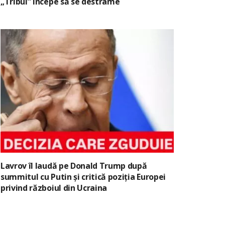
„Tribul” începe să se destrame
Lavrov îl laudă pe Donald Trump după
summitul cu Putin și critică poziția Europei
privind războiul din Ucraina