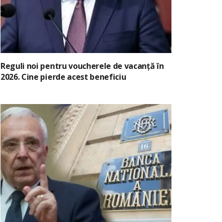
Reguli noi pentru voucherele de vacanță în
2026. Cine pierde acest beneficiu