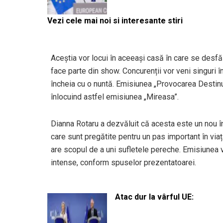
Vezi cele mai noi si interesante stiri
Aceștia vor locui în aceeași casă în care se desf
face parte din show. Concurenții vor veni singuri î
încheia cu o nuntă. Emisiunea „Provocarea Destinulu
înlocuind astfel emisiunea „Mireasa”.
Dianna Rotaru a dezvăluit că acesta este un nou î
care sunt pregătite pentru un pas important în via
are scopul de a uni sufletele pereche. Emisiunea v
intense, conform spuselor prezentatoarei.
Atac dur la vârful UE: