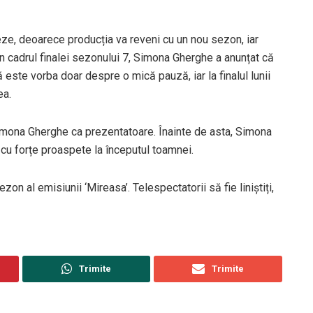
reze, deoarece producția va reveni cu un nou sezon, iar
În cadrul finalei sezonului 7, Simona Gherghe a anunțat că
 este vorba doar despre o mică pauză, iar la finalul lunii
ea.
Simona Gherghe ca prezentatoare. Înainte de asta, Simona
 cu forțe proaspete la începutul toamnei.
zon al emisiunii ‘Mireasa’. Telespectatorii să fie liniștiți,
Trimite
Trimite