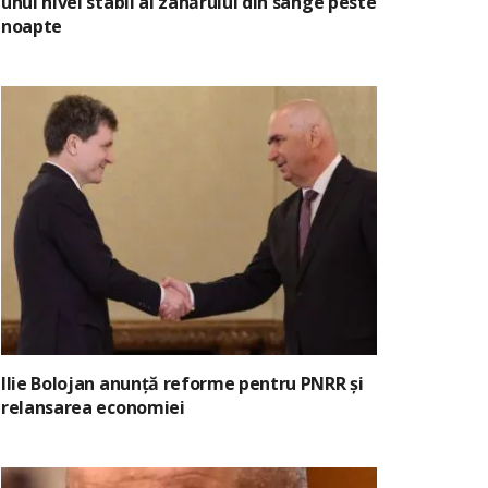
unui nivel stabil al zahărului din sânge peste
noapte
Ilie Bolojan anunță reforme pentru PNRR și
relansarea economiei