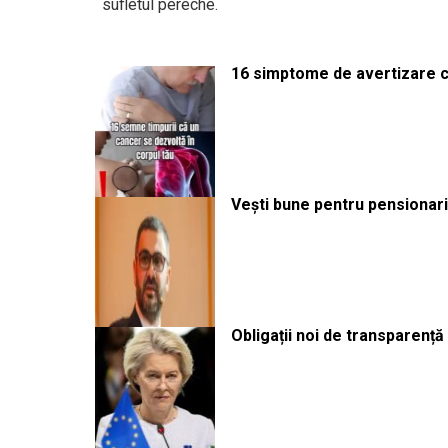
sufletul pereche.
16 simptome de avertizare ca
Vești bune pentru pensionari:
Obligații noi de transparenț