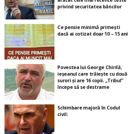
arătat cele mai recente teste
privind securitatea băncilor
Ce pensie minimă primești
dacă ai cotizat doar 10 – 15 ani
Povestea lui George Chirilă,
ieșeanul care trăiește cu două
surori și are 16 copii. „Tribul”
începe să se destrame
Schimbare majoră în Codul
civil: