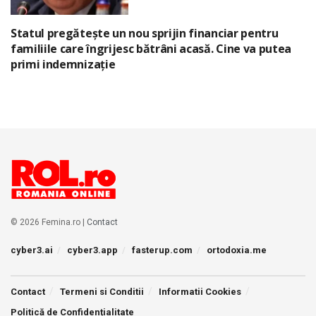
Statul pregătește un nou sprijin financiar pentru
familiile care îngrijesc bătrâni acasă. Cine va putea
primi indemnizație
© 2026 Femina.ro |
Contact
cyber3.ai
cyber3.app
fasterup.com
ortodoxia.me
Contact
Termeni si Conditii
Informatii Cookies
Politică de Confidențialitate