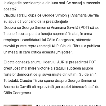
la alegerile prezidențiale din luna mai. Ce mesaj a transmis
acesta?
Claudiu Târziu, după ce George Simion și Anamaria Gavrilă
au spus că vor candida la prezidențiale
Decizia ca George Simion și Anamaria Gavrilă (POT) să se
înscrie în cursa pentru funcția supremă în stat, în urma
respingerii candidaturii lui Călin Georgescu, stârnește
revoltă printre reprezentanții AUR. Claudiu Târziu a publicat
un mesaj în care critică această „mișcare”.
El cataloghează anunțul liderului AUR și președintei POT
drept „cea mai mare victorie a statului subteran asupra
forțelor democratice și suveraniste din ultimii 35 de ani”.
Totodată, Claudiu Târziu spune despre George Simion și
Anamaria Gavrilă că reprezintă „un cuplet binecuvântat” de
Călin Georgescu.