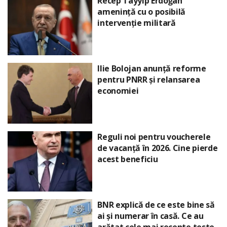
Recep Tayyip Erdoğan
amenință cu o posibilă
intervenție militară
Ilie Bolojan anunță reforme
pentru PNRR și relansarea
economiei
Reguli noi pentru voucherele
de vacanță în 2026. Cine pierde
acest beneficiu
BNR explică de ce este bine să
ai și numerar în casă. Ce au