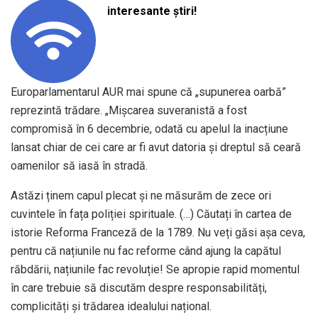
interesante știri!
Europarlamentarul AUR mai spune că „supunerea oarbă”
reprezintă trădare. „Mișcarea suveranistă a fost
compromisă în 6 decembrie, odată cu apelul la inacțiune
lansat chiar de cei care ar fi avut datoria și dreptul să ceară
oamenilor să iasă în stradă.
Astăzi ținem capul plecat și ne măsurăm de zece ori
cuvintele în fața poliției spirituale. (…) Căutați în cartea de
istorie Reforma Franceză de la 1789. Nu veți găsi așa ceva,
pentru că națiunile nu fac reforme când ajung la capătul
răbdării, națiunile fac revoluție! Se apropie rapid momentul
în care trebuie să discutăm despre responsabilități,
complicități și trădarea idealului național.