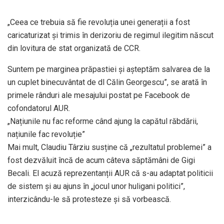
„Ceea ce trebuia să fie revoluția unei generații a fost
caricaturizat și trimis în derizoriu de regimul ilegitim născut
din lovitura de stat organizată de CCR.
Suntem pe marginea prăpastiei și așteptăm salvarea de la
un cuplet binecuvântat de dl Călin Georgescu”, se arată în
primele rânduri ale mesajului postat pe Facebook de
cofondatorul AUR.
„Națiunile nu fac reforme când ajung la capătul răbdării,
națiunile fac revoluție”
Mai mult, Claudiu Târziu susține că „rezultatul problemei” a
fost dezvăluit încă de acum câteva săptămâni de Gigi
Becali. El acuză reprezentanții AUR că s-au adaptat politicii
de sistem și au ajuns în „jocul unor huligani politici”,
interzicându-le să protesteze și să vorbească.