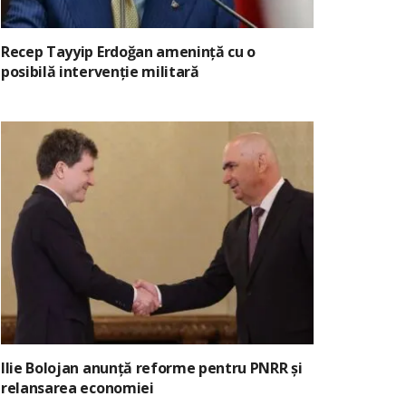
Recep Tayyip Erdoğan amenință cu o
posibilă intervenție militară
Ilie Bolojan anunță reforme pentru PNRR și
relansarea economiei