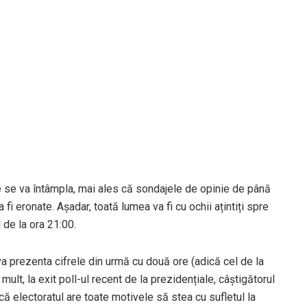
e se va întâmpla, mai ales că sondajele de opinie de până
 fi eronate. Așadar, toată lumea va fi cu ochii ațintiți spre
l de la ora 21:00.
va prezenta cifrele din urmă cu două ore (adică cel de la
mult, la exit poll-ul recent de la prezidențiale, câștigătorul
că electoratul are toate motivele să stea cu sufletul la