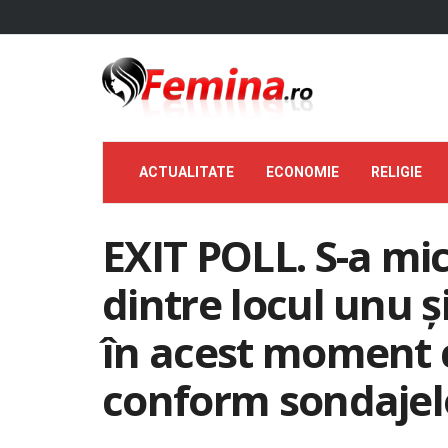
ACTUALITATE
ECONOMIE
RELIGIE
EXIT POLL. S-a mi
dintre locul unu ș
în acest moment 
conform sondajelo