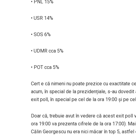
• PNL 15%
• USR 14%
• SOS 6%
• UDMR cca 5%
• POT cca 5%
Cert e că nimeni nu poate prezice cu exactitate c
acum, în special de la prezidențiale, s-au dovedit a
exit poll, în special pe cel de la ora 19:00 și pe ce
Doar că, trebuie avut în vedere că acest exit poll 
ora 19:00 va prezenta cifrele de la ora 17:00). Mai 
Călin Georgescu nu era nici măcar în top 5, astfel 