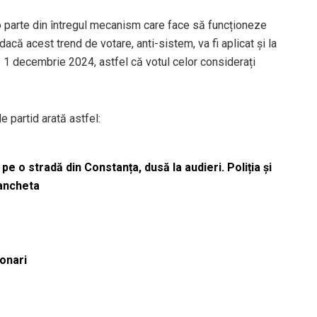
o parte din întregul mecanism care face să funcționeze
dacă acest trend de votare, anti-sistem, va fi aplicat și la
 1 decembrie 2024, astfel că votul celor considerați
e partid arată astfel:
pe o stradă din Constanța, dusă la audieri. Poliția și
 ancheta
ionari