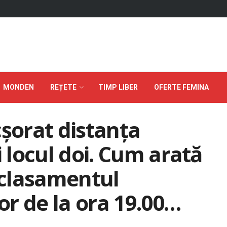
MONDEN
REȚETE
TIMP LIBER
OFERTE FEMINA
cșorat distanța
i locul doi. Cum arată
clasamentul
r de la ora 19.00…