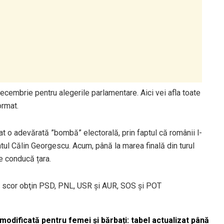
ecembrie pentru alegerile parlamentare. Aici vei afla toate
ormat.
nat o adevărată ”bombă” electorală, prin faptul că românii l-
tul Călin Georgescu. Acum, până la marea finală din turul
le conducă țara.
Ce scor obţin PSD, PNL, USR și AUR, SOS şi POT
odificată pentru femei și bărbați: tabel actualizat până