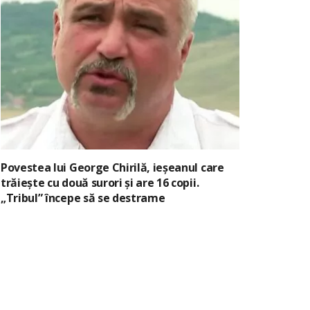
Povestea lui George Chirilă, ieșeanul care
trăiește cu două surori și are 16 copii.
„Tribul” începe să se destrame