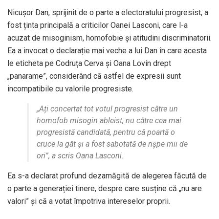
Nicușor Dan, sprijinit de o parte a electoratului progresist, a
fost ținta principală a criticilor Oanei Lasconi, care l-a
acuzat de misoginism, homofobie și atitudini discriminatorii.
Ea a invocat o declarație mai veche a lui Dan în care acesta
le eticheta pe Codruța Cerva și Oana Lovin drept
„panarame”, considerând că astfel de expresii sunt
incompatibile cu valorile progresiste.
„Ați concertat tot votul progresist către un
homofob misogin ableist, nu către cea mai
progresistă candidată, pentru că poartă o
cruce la gât și a fost sabotată de nșpe mii de
ori”, a scris Oana Lasconi.
Ea s-a declarat profund dezamăgită de alegerea făcută de
o parte a generației tinere, despre care susține că „nu are
valori” și că a votat împotriva intereselor proprii.