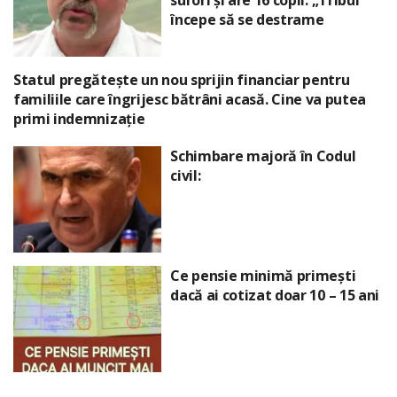
începe să se destrame
Statul pregătește un nou sprijin financiar pentru
familiile care îngrijesc bătrâni acasă. Cine va putea
primi indemnizație
Schimbare majoră în Codul
civil:
Ce pensie minimă primești
dacă ai cotizat doar 10 – 15 ani