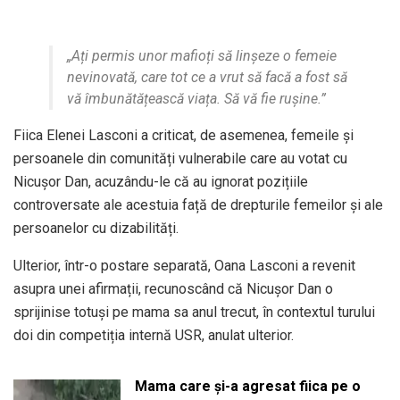
„Ați permis unor mafioți să linșeze o femeie
nevinovată, care tot ce a vrut să facă a fost să
vă îmbunătățească viața. Să vă fie rușine.”
Fiica Elenei Lasconi a criticat, de asemenea, femeile și
persoanele din comunități vulnerabile care au votat cu
Nicușor Dan, acuzându-le că au ignorat pozițiile
controversate ale acestuia față de drepturile femeilor și ale
persoanelor cu dizabilități.
Ulterior, într-o postare separată, Oana Lasconi a revenit
asupra unei afirmații, recunoscând că Nicușor Dan o
sprijinise totuși pe mama sa anul trecut, în contextul turului
doi din competiția internă USR, anulat ulterior.
Mama care și-a agresat fiica pe o