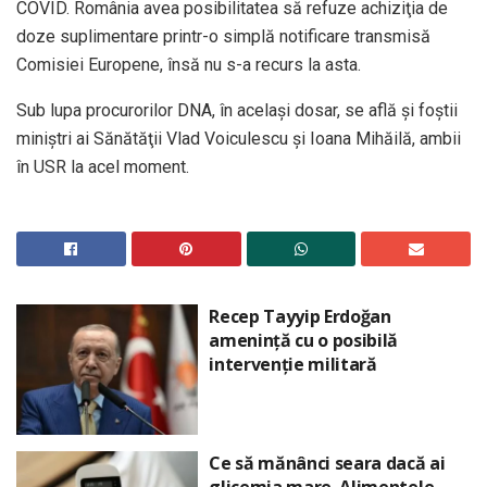
COVID. România avea posibilitatea să refuze achiziţia de
doze suplimentare printr-o simplă notificare transmisă
Comisiei Europene, însă nu s-a recurs la asta.
Sub lupa procurorilor DNA, în acelaşi dosar, se află şi foştii
miniştri ai Sănătăţii Vlad Voiculescu și Ioana Mihăilă, ambii
în USR la acel moment.
Recep Tayyip Erdoğan
amenință cu o posibilă
intervenție militară
Ce să mănânci seara dacă ai
glicemia mare. Alimentele