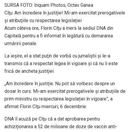
SURSA FOTO: Inquam Photos, Octav Ganea
Cîţu: Am încredere în justiție! Mi-am exercitat prerogativele
și atribuțiile cu respectarea legislației
Acum câteva ore, Florin Cîţu a mers la sediul DNA din
Capitală pentru a fi informat în legătură cu demararea
urmăririi penale.
La ieşire, el a stat puţin de vorbă cu jurnaliştii şi le-a
transmis că a respectat legea în vigoare şi că nu îi este
frică de ancheta justiţiei.
„Am încredere în justiție. Nu pot să vorbesc despre un
dosar în curs. Mi-am exercitat prerogativele și atribuțiile de
prim-ministru cu respectarea legislației în vigoare”, a
afirmat Florin Cîţu miercuri, 6 decembrie.
DNA îl acuză pe Cîţu că a dat aprobarea pentru
achiziționarea a 52 de milioane de doze de vaccin anti-