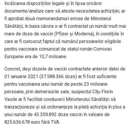
încălcarea dispozițiilor legale și în lipsa oricăror
documente/analize care să ateste necesitatea achiziției, ar
fi aprobat două memorandumuri emise de Ministerul
Sănătății, în baza cărora s-ar fi contractat un număr mult mai
mare de doze de vaccin (Pfizer și Moderna), în condițiile în
care ar fi cunoscut faptul că numărul persoanelor eligibile
pentru vaccinare comunicat de statul român Comisiei
Europene era de 10,7 milioane.
Concret, deși dozele de vaccin contractate anterior datei de
01 ianuarie 2021 (37.588.366 doze) ar fi fost suficiente
pentru vaccinarea unui număr de peste 23 milioane
persoane, prin demersurile sale, suspectul Cîțu Florin
Vasile ar fi facilitat conducerii Ministerului Sănătății să
tranzacționeze și să ordonanțeze la plată achiziția în plus a
unui număr de 43.359.892 doze vaccin în valoare de
825.636.678 euro fără TVA.